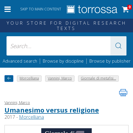
0
SKIP TO MAIN CONTENT
YOUR STORE FOR DIGITAL RESEARCH
TEXTS
|
|
Advanced search
Browse by discipline
Browse by publisher
Morcelliana
Vannini, Marco
Giornale di metafisi...
Vannini, Marco
Umanesimo versus religione
2017 -
Morcelliana