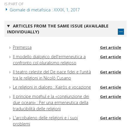
IS PART OF
Giornale di metafisica : XXXIX, 1, 2017
ARTICLES FROM THE SAME ISSUE (AVAILABLE
INDIVIDUALLY)
Premessa
Get article
Il modello dialogico dell'ermeneutica a
Get article
confronto col pluralismo religioso
Il teatro celeste del De pace fidei e l'unità
Get article
tra le religioni in Nicolò Cusano
Le religioni in dialogo : Kairòs e vocazione
Get article
Il principe moghul e la «congiunzione dei
Get article
due oceani» : Per una ermeneutica della
traducibilità delle religioni
L'arcobaleno delle religioni e i suoi
Get article
problemi