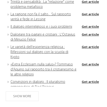
Trinità e pensabilità : La "relazione" come
Get article
problema metafisico
La ragione non fa il salto... Sul rapporto
Get article
verità e fede in Lessing
Il dialogo interreligioso e i suoi problemi
Get article
Dialogare tra pagani e cristiani : L'Octavius
Get article
di Minucio Felice
Le varietà dell'esperienza religiosa :
Get article
Riflessioni sul dialogo con la scuola di
Kyoto
«Extra Ecclesiam nulla salus»? Tommaso
Get article
d'Aquino sul rapporto tra il cristianesimo e
le altre religioni
Convinzioni in dialogo : Il pluralismo
Get article
ermeneutico di Paul Ricoeur
Umanesimo versus religione
SHOW MORE
A Hermeneutic Paradigm for the History of
Get article
Ancient Philosophy : The Multifocal