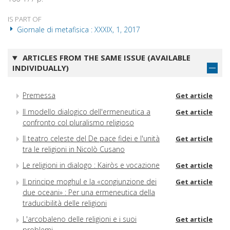
IS PART OF
Giornale di metafisica : XXXIX, 1, 2017
ARTICLES FROM THE SAME ISSUE (AVAILABLE
INDIVIDUALLY)
Premessa
Get article
Il modello dialogico dell'ermeneutica a
Get article
confronto col pluralismo religioso
Il teatro celeste del De pace fidei e l'unità
Get article
tra le religioni in Nicolò Cusano
Le religioni in dialogo : Kairòs e vocazione
Get article
Il principe moghul e la «congiunzione dei
Get article
due oceani» : Per una ermeneutica della
traducibilità delle religioni
L'arcobaleno delle religioni e i suoi
Get article
problemi