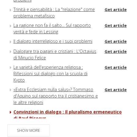
Trinità e pensabilità : La "relazione" come
Get article
problema metafisico
La ragione non fa il salto... Sul rapporto
Get article
verità e fede in Lessing
Il dialogo interreligioso e i suoi problemi
Get article
Dialogare tra pagani e cristiani : L'Octavius
Get article
di Minucio Felice
Le varietà dell'esperienza religiosa :
Get article
Riflessioni sul dialogo con la scuola di
Kyoto
«Extra Ecclesiam nulla salus»? Tommaso
Get article
d'Aquino sul rapporto tra il cristianesimo e
le altre religioni
Convinzioni in dialogo : Il pluralismo ermeneutico
di Paul Ricoeur
Umanesimo versus religione
Get article
SHOW MORE