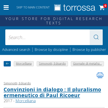
0
SKIP TO MAIN CONTENT
YOUR STORE FOR DIGITAL RESEARCH
TEXTS
|
|
Advanced search
Browse by discipline
Browse by publisher
Morcelliana
Simonotti, Edoardo
Giornale di metafisi...
Simonotti, Edoardo
Convinzioni in dialogo : Il pluralismo
ermeneutico di Paul Ricoeur
2017 -
Morcelliana