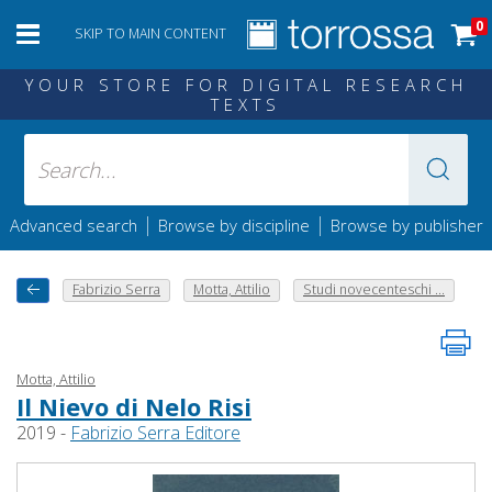
0
SKIP TO MAIN CONTENT
YOUR STORE FOR DIGITAL RESEARCH
TEXTS
|
|
Advanced search
Browse by discipline
Browse by publisher
Fabrizio Serra
Motta, Attilio
Studi novecenteschi ...
Motta, Attilio
Il Nievo di Nelo Risi
2019 -
Fabrizio Serra Editore