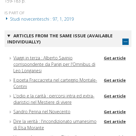
159-183 p.
IS PART OF
Studi novecenteschi : 97, 1, 2019
ARTICLES FROM THE SAME ISSUE (AVAILABLE
INDIVIDUALLY)
Viaggi in terza : Alberto Savinio
Get article
corrispondente da Parigi per l'Omnibus di
Leo Longanesi
Il poeta Fraccacreta nel carteggio Montale-
Get article
Contini
L'odio e la carità : percorsi intra ed extra-
Get article
diaristici nel Mestiere di vivere
Sandro Penna nel Novecento
Get article
Dire la verità : l'incondizionato umanesimo
Get article
di Elsa Morante