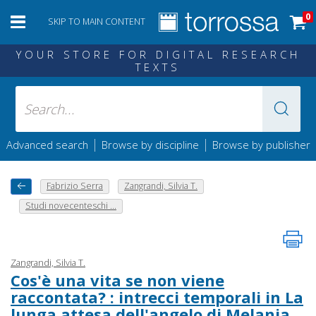
0
SKIP TO MAIN CONTENT
YOUR STORE FOR DIGITAL RESEARCH
TEXTS
|
|
Advanced search
Browse by discipline
Browse by publisher
Fabrizio Serra
Zangrandi, Silvia T.
Studi novecenteschi ...
Zangrandi, Silvia T.
Cos'è una vita se non viene
raccontata? : intrecci temporali in La
lunga attesa dell'angelo di Melania