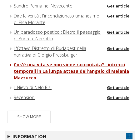
Sandro Penna nel Novecento
Get article
Dire la verità : l'incondizionato umanesimo
Get article
di Elsa Morante
Un paradosso poetico : Dietro il paesaggio
Get article
di Andrea Zanzotto
L'Ottavo Distretto di Budapest nella
Get article
narrativa di Giorgio Pressburger
Cos'è una vita se non viene raccontata? : intrecci
temporali in La lunga attesa dell'angelo di Melania
Mazzucco
Il Nievo di Nelo Risi
Get article
Recensioni
Get article
SHOW MORE
INFORMATION