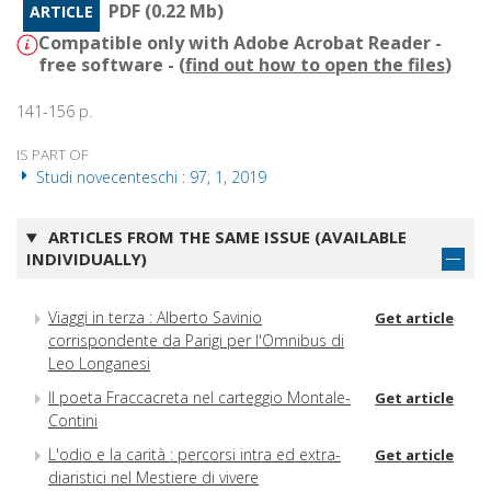
PDF (0.22 Mb)
ARTICLE
Compatible only with Adobe Acrobat Reader -
free software - (
find out how to open the files
)
141-156 p.
IS PART OF
Studi novecenteschi : 97, 1, 2019
ARTICLES FROM THE SAME ISSUE (AVAILABLE
INDIVIDUALLY)
Viaggi in terza : Alberto Savinio
Get article
corrispondente da Parigi per l'Omnibus di
Leo Longanesi
Il poeta Fraccacreta nel carteggio Montale-
Get article
Contini
L'odio e la carità : percorsi intra ed extra-
Get article
diaristici nel Mestiere di vivere