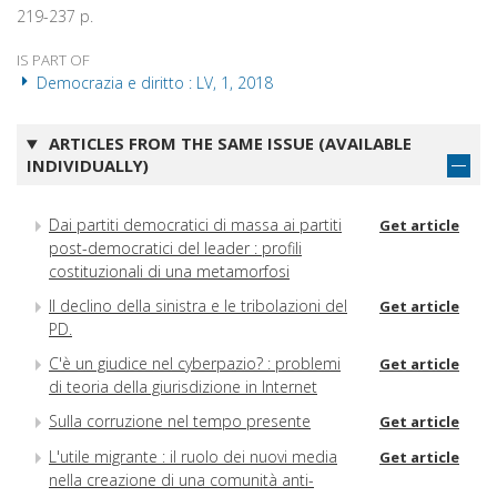
219-237 p.
IS PART OF
Democrazia e diritto : LV, 1, 2018
ARTICLES FROM THE SAME ISSUE (AVAILABLE
INDIVIDUALLY)
Dai partiti democratici di massa ai partiti
Get article
post-democratici del leader : profili
costituzionali di una metamorfosi
Il declino della sinistra e le tribolazioni del
Get article
PD.
C'è un giudice nel cyberpazio? : problemi
Get article
di teoria della giurisdizione in Internet
Sulla corruzione nel tempo presente
Get article
L'utile migrante : il ruolo dei nuovi media
Get article
nella creazione di una comunità anti-