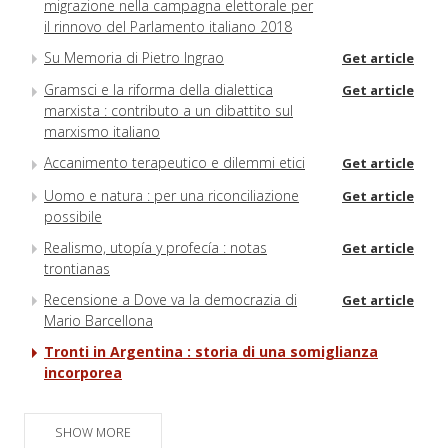
migrazione nella campagna elettorale per
il rinnovo del Parlamento italiano 2018
Su Memoria di Pietro Ingrao
Get article
Gramsci e la riforma della dialettica
Get article
marxista : contributo a un dibattito sul
marxismo italiano
Accanimento terapeutico e dilemmi etici
Get article
Uomo e natura : per una riconciliazione
Get article
possibile
Realismo, utopía y profecía : notas
Get article
trontianas
Recensione a Dove va la democrazia di
Get article
Mario Barcellona
Tronti in Argentina : storia di una somiglianza
incorporea
SHOW MORE