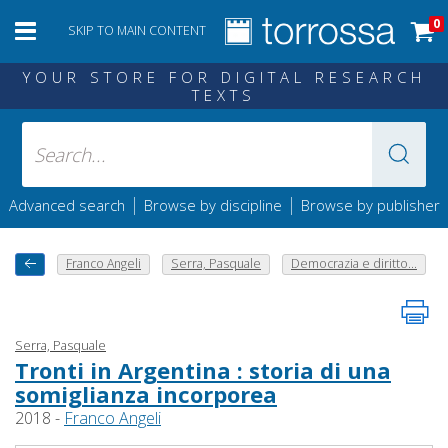
0
SKIP TO MAIN CONTENT
YOUR STORE FOR DIGITAL RESEARCH
TEXTS
|
|
Advanced search
Browse by discipline
Browse by publisher
Franco Angeli
Serra, Pasquale
Democrazia e diritto...
Serra, Pasquale
Tronti in Argentina : storia di una
somiglianza incorporea
2018 -
Franco Angeli