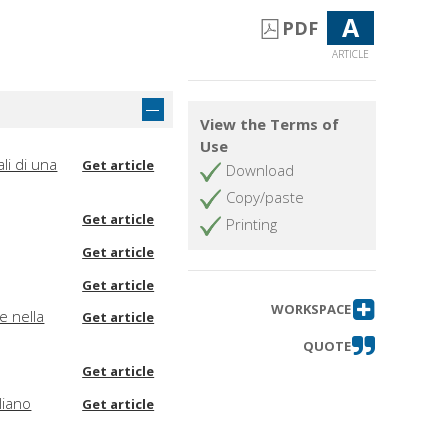
A
PDF
ARTICLE
View the Terms of
Use
ali di una
Get article
Download
Copy/paste
Get article
Printing
Get article
Get article
WORKSPACE
e nella
Get article
QUOTE
Get article
liano
Get article