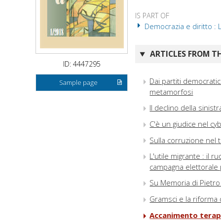
IS PART OF
Democrazia e diritto : 
ARTICLES FROM TH
ID: 4447295
Dai partiti democratic
Sample page
metamorfosi
Il declino della sinist
C'è un giudice nel cyb
Sulla corruzione nel
L'utile migrante : il 
campagna elettorale p
Su Memoria di Pietro
Gramsci e la riforma d
Accanimento terape