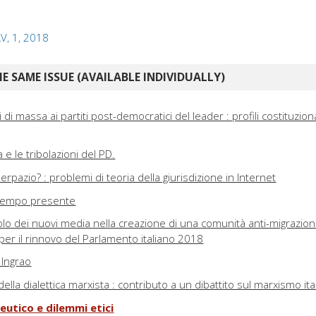
LV, 1, 2018
E SAME ISSUE (AVAILABLE INDIVIDUALLY)
i di massa ai partiti post-democratici del leader : profili costituzion
ra e le tribolazioni del PD.
erpazio? : problemi di teoria della giurisdizione in Internet
 tempo presente
ruolo dei nuovi media nella creazione di una comunità anti-migrazion
er il rinnovo del Parlamento italiano 2018
 Ingrao
ella dialettica marxista : contributo a un dibattito sul marxismo ita
utico e dilemmi etici