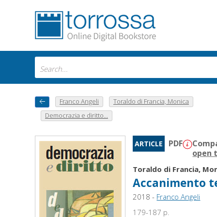
Franco Angeli
Toraldo di Francia, Monica
Democrazia e diritto...
PDF
Compat
ARTICLE
open t
Toraldo di Francia, Mo
Accanimento te
2018 -
Franco Angeli
179-187 p.