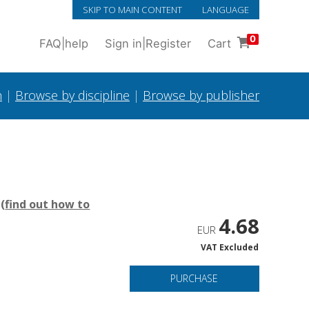
SKIP TO MAIN CONTENT
LANGUAGE
0
FAQ
|
help
Sign in
|
Register
Cart
h
|
Browse by discipline
|
Browse by publisher
(
find out how to
4.68
EUR
VAT Excluded
PURCHASE