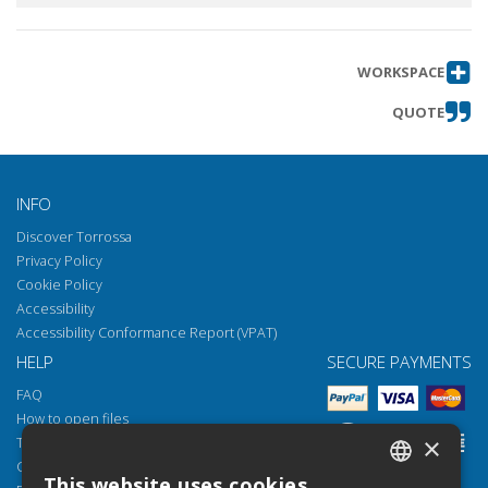
WORKSPACE
QUOTE
INFO
Discover Torrossa
Privacy Policy
Cookie Policy
Accessibility
Accessibility Conformance Report (VPAT)
HELP
SECURE PAYMENTS
FAQ
How to open files
×
Torrossa Reader
Copyright obligations
This website uses cookies