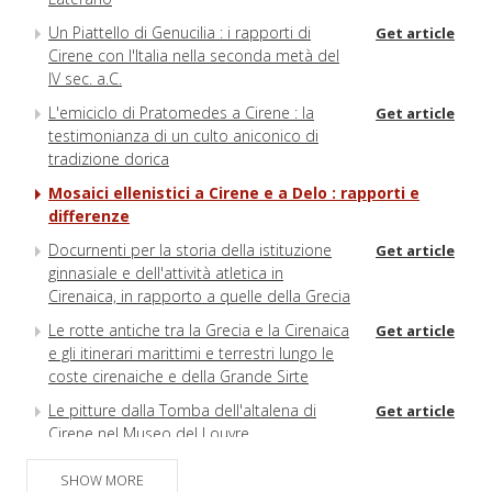
Un Piattello di Genucilia : i rapporti di
Get article
Cirene con l'Italia nella seconda metà del
IV sec. a.C.
L'emiciclo di Pratomedes a Cirene : la
Get article
testimonianza di un culto aniconico di
tradizione dorica
Mosaici ellenistici a Cirene e a Delo : rapporti e
differenze
Docurnenti per la storia della istituzione
Get article
ginnasiale e dell'attività atletica in
Cirenaica, in rapporto a quelle della Grecia
Le rotte antiche tra la Grecia e la Cirenaica
Get article
e gli itinerari marittimi e terrestri lungo le
coste cirenaiche e della Grande Sirte
Le pitture dalla Tomba dell'altalena di
Get article
Cirene nel Museo del Louvre
Un supplemento cretese ai ritratti funerari
Get article
SHOW MORE
rornani della Cirenaica