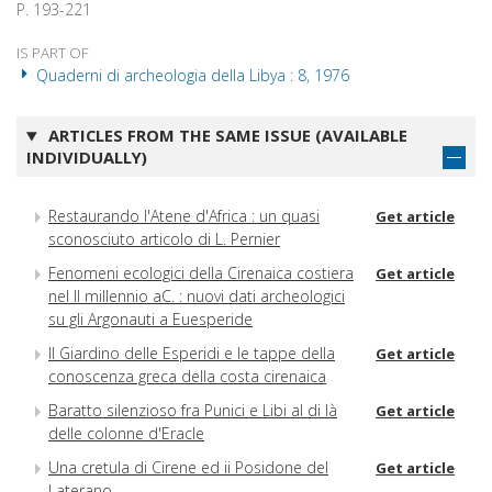
P. 193-221
IS PART OF
Quaderni di archeologia della Libya : 8, 1976
ARTICLES FROM THE SAME ISSUE (AVAILABLE
INDIVIDUALLY)
Restaurando l'Atene d'Africa : un quasi
Get article
sconosciuto articolo di L. Pernier
Fenomeni ecologici della Cirenaica costiera
Get article
nel II millennio aC. : nuovi dati archeologici
su gli Argonauti a Euesperide
Il Giardino delle Esperidi e le tappe della
Get article
conoscenza greca della costa cirenaica
Baratto silenzioso fra Punici e Libi al di là
Get article
delle colonne d'Eracle
Una cretula di Cirene ed ii Posidone del
Get article
Laterano