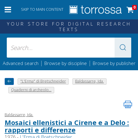
0
SKIP TO MAIN CONTENT
YOUR STORE FOR DIGITAL RESEARCH
TEXTS
|
|
Advanced search
Browse by discipline
Browse by publisher
"L'Erma" di Bretschneider
Baldassarre, Ida.
Quaderni di archeolo...
Baldassarre, Ida.
Mosaici ellenistici a Cirene e a Delo :
rapporti e differenze
1976 -
L'Erma di Bretschneider