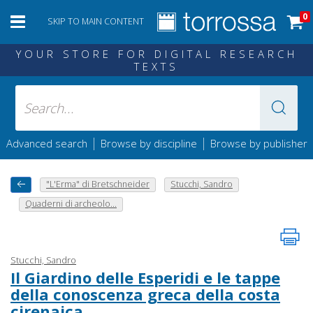
0
SKIP TO MAIN CONTENT
YOUR STORE FOR DIGITAL RESEARCH
TEXTS
|
|
Advanced search
Browse by discipline
Browse by publisher
"L'Erma" di Bretschneider
Stucchi, Sandro
Quaderni di archeolo...
Stucchi, Sandro
Il Giardino delle Esperidi e le tappe
della conoscenza greca della costa
cirenaica