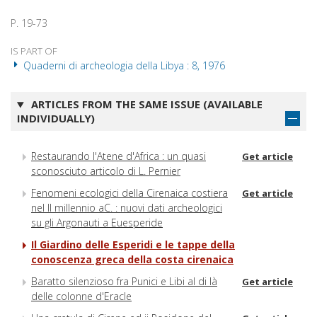
P. 19-73
IS PART OF
Quaderni di archeologia della Libya : 8, 1976
ARTICLES FROM THE SAME ISSUE (AVAILABLE
INDIVIDUALLY)
Restaurando l'Atene d'Africa : un quasi
Get article
sconosciuto articolo di L. Pernier
Fenomeni ecologici della Cirenaica costiera
Get article
nel II millennio aC. : nuovi dati archeologici
su gli Argonauti a Euesperide
Il Giardino delle Esperidi e le tappe della
conoscenza greca della costa cirenaica
Baratto silenzioso fra Punici e Libi al di là
Get article
delle colonne d'Eracle