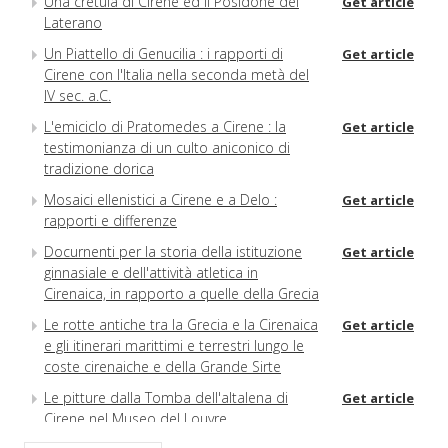
Una cretula di Cirene ed ii Posidone del
Get article
Laterano
Un Piattello di Genucilia : i rapporti di
Get article
Cirene con l'Italia nella seconda metà del
IV sec. a.C.
L'emiciclo di Pratomedes a Cirene : la
Get article
testimonianza di un culto aniconico di
tradizione dorica
Mosaici ellenistici a Cirene e a Delo :
Get article
rapporti e differenze
Docurnenti per la storia della istituzione
Get article
ginnasiale e dell'attività atletica in
Cirenaica, in rapporto a quelle della Grecia
Le rotte antiche tra la Grecia e la Cirenaica
Get article
e gli itinerari marittimi e terrestri lungo le
coste cirenaiche e della Grande Sirte
Le pitture dalla Tomba dell'altalena di
Get article
Cirene nel Museo del Louvre