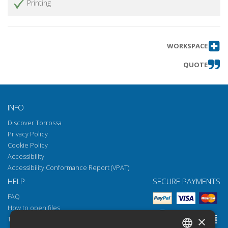
Printing
WORKSPACE
QUOTE
INFO
Discover Torrossa
Privacy Policy
Cookie Policy
Accessibility
Accessibility Conformance Report (VPAT)
HELP
SECURE PAYMENTS
FAQ
How to open files
×
Torrossa Reader