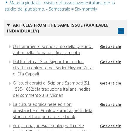
Materia giudaica : rivista dell'associazione italiana per lo
studio del giudaismo. - Semestrale = Six-monthly
ARTICLES FROM THE SAME ISSUE (AVAILABLE
INDIVIDUALLY)
Un frammento sconosciuto dello pseudo-
Get article
Zohar nella Roma del Rinascimento
Dal Profeta al Gran Signor Turco : due
Get article
ritratti a confronto nel Seder Eliyyahu Zuta
di Elia Capsali
Gli studi ebraici di Scipione Sgambati (S.J.
Get article
1595-1652) : la traduzione italiana inedita
del commento alla Mišnah
La cultura ebraica nelle edizioni
Get article
anastatiche di Arnaldo Forni : aspetti della
storia del libro prima dell'e-book
Arte, storia, poesia e paleografia nelle
Get article