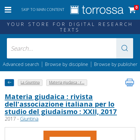
0
SKIP TO MAIN CONTENT
YOUR STORE FOR DIGITAL RESEARCH
TEXTS
|
|
Advanced search
Browse by discipline
Browse by publisher
La Giuntina
Materia giudaica : r...
Materia giudaica : rivista
dell'associazione italiana per lo
studio del giudaismo : XXII, 2017
2017 -
Giuntina