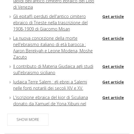
lapidi dell'antico cimitero ebraico del Lido
di Venezia
Gli epitaffi perduti dell'antico cimitero
Get article
ebraico di Trieste nella trascrizione del
1908-1909 di Giacomo Misan
La nuova concezione della morte
Get article
nell'ebraismo italiano di età barocca :
Aaron Berekyah e Leone Modena, Moshe
Zacuto
Il contributo di Materia Giudaica agli studi
Get article
sull'ebraismo siciliano
Judaica Terre Salem : gli ebrei a Salemi
Get article
nelle fonti notarili dei secoli XIV e XV.
L'iscrizione ebraica del kior di Siculiana
Get article
donato da Xamuel de Yona Xibuni nel
1478 : una testimonianza storico-artistica
sugli ebrei di Agrigento
SHOW MORE
L'atto di morte del rabbino di Lugo Yishaq
Get article
Berekyah da Fano III (1676-1750) : note per