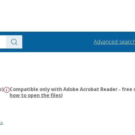
Advanced searc
b)
Compatible only with Adobe Acrobat Reader - free s
how to open the files
)
ra