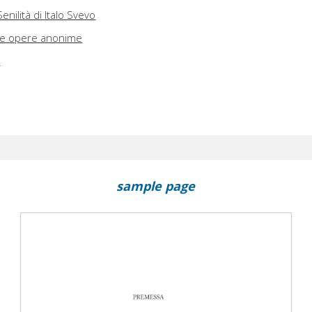
ilità di Italo Svevo
lle opere anonime
i
sample page