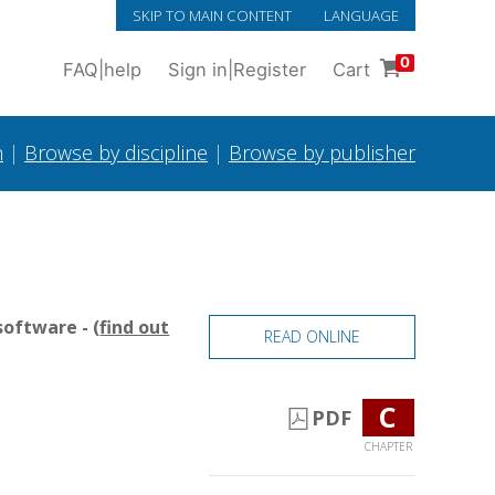
SKIP TO MAIN CONTENT
LANGUAGE
0
FAQ
|
help
Sign in
|
Register
Cart
h
|
Browse by discipline
|
Browse by publisher
oftware - (
find out
READ ONLINE
C
PDF
CHAPTER