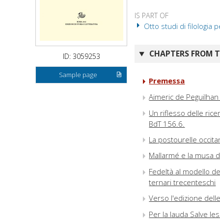
IS PART OF
Otto studi di filologia p
CHAPTERS FROM TH
ID: 3059253
Sample page
Premessa
Aimeric de Peguilhan :
Un riflesso delle ric
BdT 156.6.
La postourelle occit
Mallarmé e la musa d
Fedeltà al modello de
ternari trecenteschi
Verso l'edizione dell
Per la lauda Salve Ies