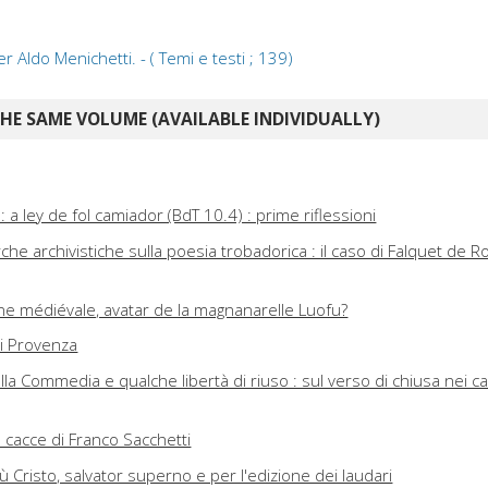
er Aldo Menichetti. - ( Temi e testi ; 139)
E SAME VOLUME (AVAILABLE INDIVIDUALLY)
 a ley de fol camiador (BdT 10.4) : prime riflessioni
erche archivistiche sulla poesia trobadorica : il caso di Falquet de
ane médiévale, avatar de la magnanarelle Luofu?
i Provenza
lla Commedia e qualche libertà di riuso : sul verso di chiusa nei cap
e cacce di Franco Sacchetti
ù Cristo, salvator superno e per l'edizione dei laudari