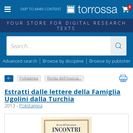
0
SKIP TO MAIN CONTENT
YOUR STORE FOR DIGITAL RESEARCH
TEXTS
|
|
Advanced search
Browse by discipline
Browse by publisher
Polistampa
Rivista dell'Associa...
Estratti dalle lettere della Famiglia
Ugolini dalla Turchia
2013 -
Polistampa