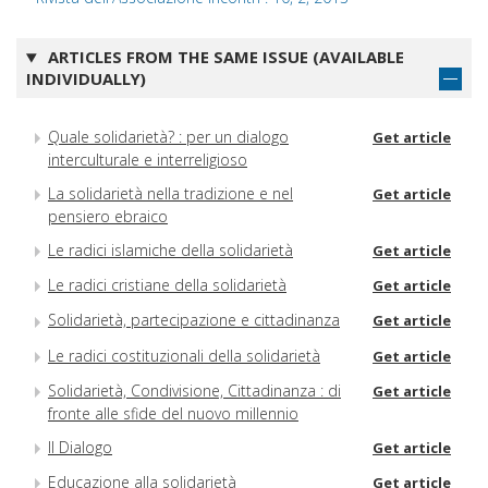
ARTICLES FROM THE SAME ISSUE (AVAILABLE
INDIVIDUALLY)
Quale solidarietà? : per un dialogo
Get article
interculturale e interreligioso
La solidarietà nella tradizione e nel
Get article
pensiero ebraico
Le radici islamiche della solidarietà
Get article
Le radici cristiane della solidarietà
Get article
Solidarietà, partecipazione e cittadinanza
Get article
Le radici costituzionali della solidarietà
Get article
Solidarietà, Condivisione, Cittadinanza : di
Get article
fronte alle sfide del nuovo millennio
Il Dialogo
Get article
Educazione alla solidarietà
Get article