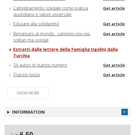
L'atteggiamento solidale come pratica
Get article
quotidiana e valore universale
Educare alla solidarietà
Get article
Benvenuto al mondo : cammini non più
Get article
solitari ma solidali
Estratti dalle lettere della Famiglia Ugolini dalla
Turchia
Gli autori di questo numero
Get article
Questa rivista
Get article
SHOW MORE
INFORMATION
6.50