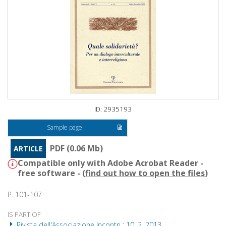
ID: 2935193
Sample page
PDF (0.06 Mb)
ARTICLE
Compatible only with Adobe Acrobat Reader -
free software - (
find out how to open the files
)
P. 101-107
IS PART OF
Rivista dell'Associazione Incontri : 10, 2, 2013