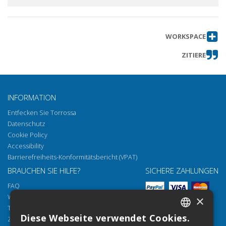
WORKSPACE
ZITIERE
INFORMATION
Entfecken Sie Torrossa
Datenschutz
Cookie Policy
Accessibility
Barrierefreiheits-Konformitätsbericht (VPAT)
BRAUCHEN SIE HILFE?
SICHERE ZAHLUNGEN
FAQ
Wie öffnen Sie unsere Dokumente
×
Torrossa Reader
Diese Webseite verwendet Cookies.
Zugriffsmöglichkeiten
ITALIAN