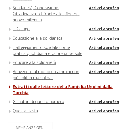
Solidarietà, Condivisione,
Artikel abrufen
Cittadinanza : di fronte alle sfide del
nuovo millennio
Il Dialogo
Artikel abrufen
Educazione alla solidarietà
Artikel abrufen
L'atteggiamento solidale come
Artikel abrufen
pratica quotidiana e valore universale
Educare alla solidarietà
Artikel abrufen
Benvenuto al mondo : cammini non
Artikel abrufen
più solitari ma solidali
Estratti dalle lettere della Famiglia Ugolini dalla
Turchia
Gli autori di questo numero
Artikel abrufen
Questa rivista
Artikel abrufen
MEHR ANZEIGEN