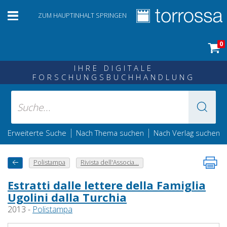
ZUM HAUPTINHALT SPRINGEN
0
IHRE DIGITALE
FORSCHUNGSBUCHHANDLUNG
|
|
Erweiterte Suche
Nach Thema suchen
Nach Verlag suchen
Polistampa
Rivista dell'Associa...
Estratti dalle lettere della Famiglia
Ugolini dalla Turchia
2013 -
Polistampa