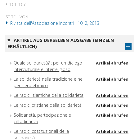
P. 101-107
IST TEIL VON
Rivista dell'Associazione Incontri : 10, 2, 2013
ARTIKEL AUS DERSELBEN AUSGABE (EINZELN
ERHÄLTLICH)
Quale solidarietà? : per un dialogo
Artikel abrufen
interculturale e interreligioso
La solidarietà nella tradizione e nel
Artikel abrufen
pensiero ebraico
Le radici islamiche della solidarietà
Artikel abrufen
Le radici cristiane della solidarietà
Artikel abrufen
Solidarietà, partecipazione e
Artikel abrufen
cittadinanza
Le radici costituzionali della
Artikel abrufen
solidarietà