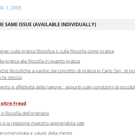
 XV, 1, 2005
E SAME ISSUE (AVAILABLE INDIVIDUALLY)
nari sulla pratica filosofica o sulla filosofia come pratica
la pratica alla filosofia in quanto pratica
iche filosofiche a partire dal concetto di pratica in Carlo Sini : le pr
ci te stesso
ento e affettività della ragione : appunti sulle condizioni di possibil
 oltre Freud
 filosofia dell'ordinario
he e la relazione maestro-apprendista oggi
 fenomenologia e salute della mente