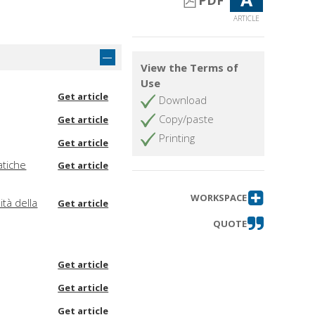
PDF
ARTICLE
View the Terms of
Use
Get article
Download
Copy/paste
Get article
Printing
Get article
atiche
Get article
WORKSPACE
ità della
Get article
QUOTE
Get article
Get article
Get article