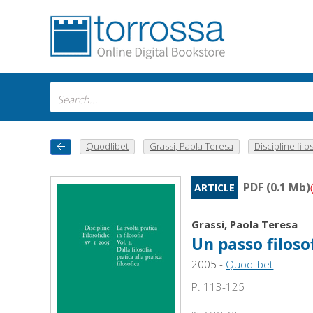
Quodlibet
Grassi, Paola Teresa
Discipline filos
PDF (0.1 Mb)
ARTICLE
Grassi, Paola Teresa
Un passo filoso
2005 -
Quodlibet
P. 113-125