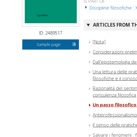
IS PART OF
Discipline filosofiche :
ARTICLES FROM TH
ID: 2489517
[Nota]
Sample page
Considerazioni prelimi
Dall'epistemologia del
Una lettura delle prat
filosofiche e il conos
Razionalità del sentim
consulenza filosofica
Un passo filosofico
Antiprofessionalismo e
Il senso delle pratic
Salvare i fenomeni :