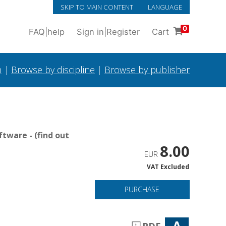
SKIP TO MAIN CONTENT
LANGUAGE
0
FAQ
|
help
Sign in
|
Register
Cart
h
|
Browse by discipline
|
Browse by publisher
tware - (
find out
8.00
EUR
VAT Excluded
PURCHASE
A