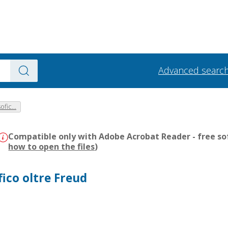
Advanced searc
ofic...
Compatible only with Adobe Acrobat Reader - free sof
how to open the files
)
fico oltre Freud