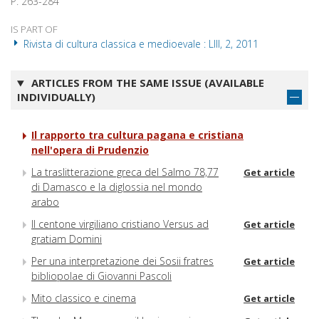
P. 263-284
IS PART OF
Rivista di cultura classica e medioevale : LIII, 2, 2011
ARTICLES FROM THE SAME ISSUE (AVAILABLE
INDIVIDUALLY)
Il rapporto tra cultura pagana e cristiana
nell'opera di Prudenzio
La traslitterazione greca del Salmo 78,77
Get article
di Damasco e la diglossia nel mondo
arabo
Il centone virgiliano cristiano Versus ad
Get article
gratiam Domini
Per una interpretazione dei Sosii fratres
Get article
bibliopolae di Giovanni Pascoli
Mito classico e cinema
Get article