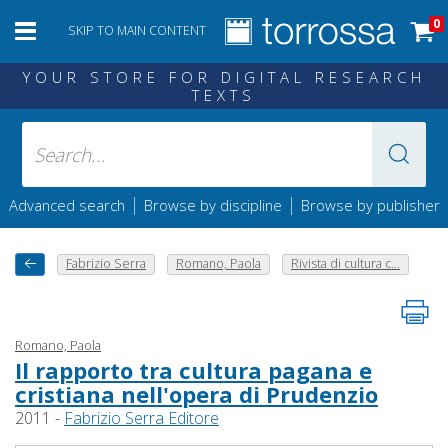
0
SKIP TO MAIN CONTENT
YOUR STORE FOR DIGITAL RESEARCH
TEXTS
|
|
Advanced search
Browse by discipline
Browse by publisher
Fabrizio Serra
Romano, Paola
Rivista di cultura c...
Romano, Paola
Il rapporto tra cultura pagana e
cristiana nell'opera di Prudenzio
2011 -
Fabrizio Serra Editore