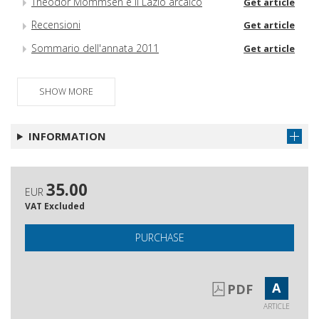
Theodor Mommsen e il Lazio arcaico
Get article
Recensioni
Get article
Sommario dell'annata 2011
Get article
SHOW MORE
INFORMATION
35.00
EUR
VAT Excluded
PURCHASE
A
PDF
ARTICLE