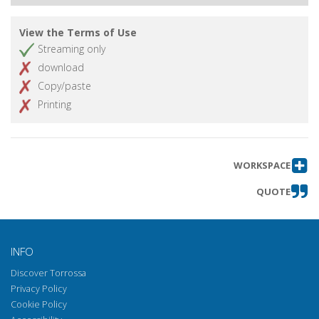
View the Terms of Use
Streaming only
download
Copy/paste
Printing
WORKSPACE
QUOTE
INFO
Discover Torrossa
Privacy Policy
Cookie Policy