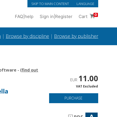
SKIP TO MAIN CONTENT
LANGUAGE
0
FAQ
|
help
Sign in
|
Register
Cart
h
|
Browse by discipline
|
Browse by publisher
oftware - (
find out
11.00
EUR
VAT Excluded
lla
PURCHASE
A