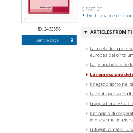
IS PART OF
Diritti umani e diritto i
ID: 2463558
ARTICLES FROM TH
Sample page
La tutela della perso
europea dei diritti uman
La justiciabilidad de
La repressione del 
Il negazionismo nel dir
La controversia tra Ita
I rapporti fra le Cort
Il principio di corpora
imprese multinazionali
I rifugiati climatici :