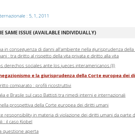
nternazionale : 5, 1, 2011
E SAME ISSUE (AVAILABLE INDIVIDUALLY)
na in conseguenza di danni all'ambiente nella giurisprudenza della
i : tra diritto al rispetto della vita privata e diritto alla vita
 los derechos sociales ante los jueces interamericanos (II)
negazionismo e la giurisprudenza della Corte europea dei di
itto comparato : profili ricostruttivi
lia e Brasile sul caso Battisti tra rimedi interni e internazionali
i nella prospettiva della Corte europea dei diritti umani
te responsibility in materia di violazione dei diritti umani da parte d
 : il caso Kiobel
 una questione aperta