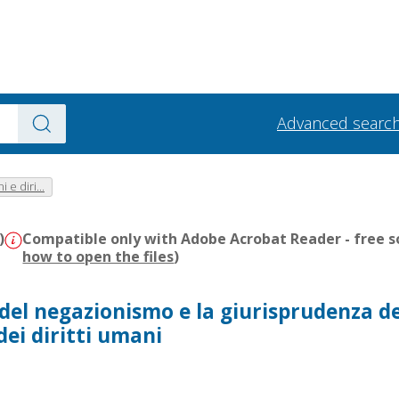
Advanced searc
i e diri...
)
Compatible only with Adobe Acrobat Reader - free s
how to open the files
)
del negazionismo e la giurisprudenza de
ei diritti umani