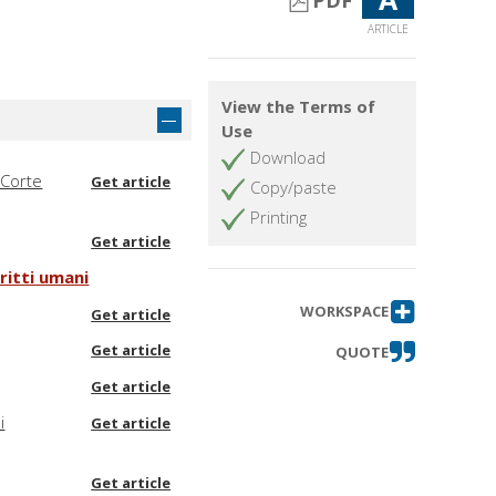
PDF
ARTICLE
View the Terms of
Use
Download
 Corte
Get article
Copy/paste
Printing
Get article
ritti umani
WORKSPACE
Get article
Get article
QUOTE
Get article
i
Get article
Get article