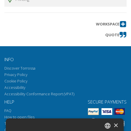
WORKSPACE
QUOTE
INFO
Discover Torrossa
Privacy Policy
Cookie Policy
Accessibility
Accessibility Conformance Report (VPAT)
HELP
SECURE PAYMENTS
FAQ
How to open files
×
Torrossa Reader
Copyright obligations