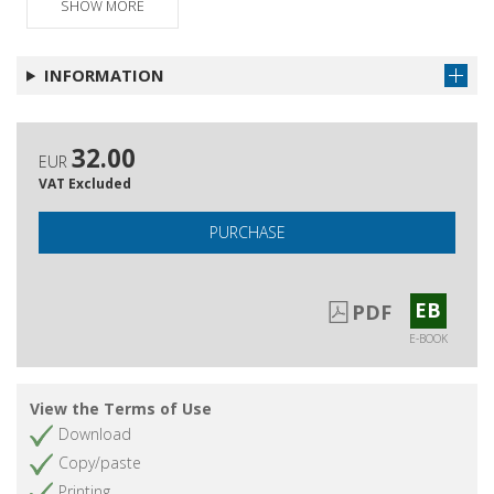
SHOW MORE
33-48
Le musiche
Get chapter
INFORMATION
Bibliografia
Get chapter
Indice analitico
Get chapter
32.00
EUR
VAT Excluded
PURCHASE
EB
PDF
E-BOOK
View the Terms of Use
Download
Copy/paste
Printing