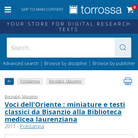
0
SKIP TO MAIN CONTENT
YOUR STORE FOR DIGITAL RESEARCH
TEXTS
|
|
Advanced search
Browse by discipline
Browse by publisher
Polistampa
Bernabò, Massimo
Bernabò, Massimo
Voci dell'Oriente : miniature e testi
classici da Bisanzio alla Biblioteca
medicea laurenziana
2011 -
Polistampa