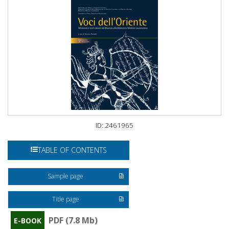
ID: 2461965
TABLE OF CONTENTS
Sample page
Title page
PDF (7.8 Mb)
E-BOOK