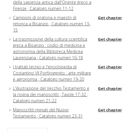
della sapienza antica dall'Oriente greco a
Firenze ; Catalogo numeri 11-12
Campioni di oratoria e maestri di
Get chapter
retorica a Bisanzio ; Catalogo numeri 13-
15
La trasmissione della cultura scientifica
Get chapter
greca a Bisanzio : codici di medicina e
astronomia della Biblioteca Medicea
Laurenziana ; Catalogo numeri 16-18
I trattati tecnici e l'enciclopedia di
Get chapter
Costantino VII Porfirogenito : arte militare
e agronomia ; Catalogo numeri 19-20
L'illustrazione del Vecchio Testamento e
Get chapter
la rovina dei manoscritti ; Tavole 17-32 ;
Catalogo numeri 21-22
Manoscritti miniati del Nuovo
Get chapter
Testamento ; Catalogo numeri 23-31
L'eredità di Bisanzio nelle biblioteche dei
Get chapter
Medici ; Catalogo numeri 32-42 ; Tavole