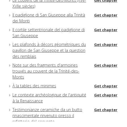
Le couvent de la Trinité-des-Monts (XVe-
Get chapter
XVIIe siècles)
Il padiglione di San Giuseppe alla Trinità
Get chapter
dei Monti
Il cortile settentrionale del padiglione di
Get chapter
San Giuseppe
Les plafonds à décors géométriques du
Get chapter
pavillon de San Giuseppe et la question
des remblais
Note sur des fragments d'armoiries
Get chapter
trouvés au couvent de la Trinité-des-
Monts
À la tables des minimes
Get chapter
Le contexte archéologique de l'antiquité
Get chapter
à la Renaissance
Testimonianze ceramiche da un butto
Get chapter
rinascimentale rinvenuto presso il
refettorio del convento