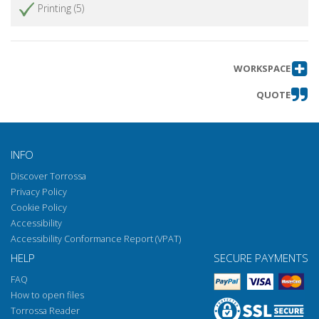
Printing (5)
WORKSPACE
QUOTE
INFO
Discover Torrossa
Privacy Policy
Cookie Policy
Accessibility
Accessibility Conformance Report (VPAT)
HELP
SECURE PAYMENTS
FAQ
How to open files
Torrossa Reader