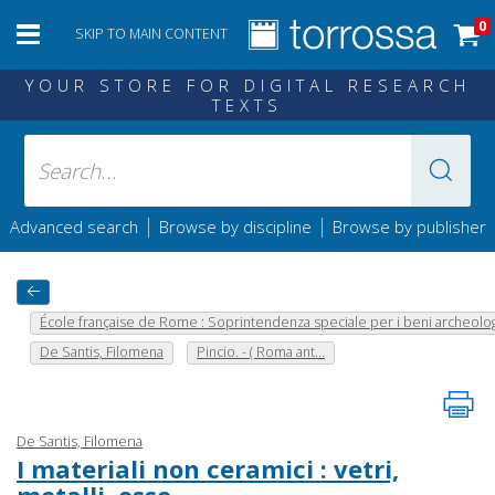
0
SKIP TO MAIN CONTENT
YOUR STORE FOR DIGITAL RESEARCH
TEXTS
|
|
Advanced search
Browse by discipline
Browse by publisher
École française de Rome : Soprintendenza speciale per i beni archeolo
De Santis, Filomena
Pincio. - ( Roma ant...
De Santis, Filomena
I materiali non ceramici : vetri,