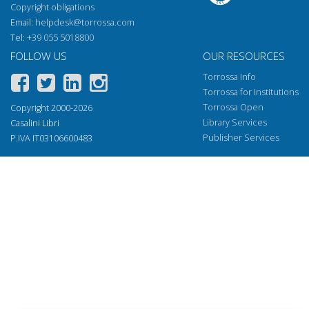
Copyright obligations
Email:
helpdesk@torrossa.com
Tel:
+39 055 5018800
FOLLOW US
OUR RESOURCES
Torrossa Info
Torrossa for Institutions
Torrossa Open
Copyright 2000-2026
Library Services
Casalini Libri
Publisher Services
P.IVA IT03106600483