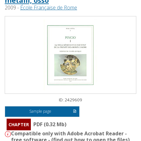
metalli, osso
2009 -
École Française de Rome
ID: 2429609
Sample page
PDF (0.32 Mb)
CHAPTER
Compatible only with Adobe Acrobat Reader -
free software - (
find out how to open the files
)