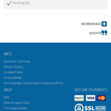
Printing (5)
WORKSPACE
QUOTE
INFO
Discover Torrossa
Privacy Policy
Cookie Policy
Accessibility
Accessibility Conformance Report (VPAT)
HELP
SECURE PAYMENTS
FAQ
How to open files
Torrossa Reader