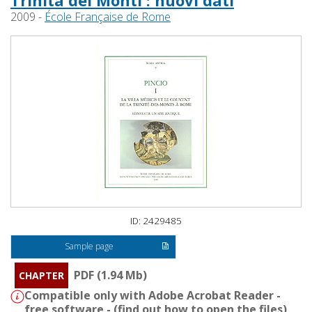
Trinità dei Monti : nuovi dati
2009 -
École Française de Rome
ID: 2429485
Sample page
PDF (1.94 Mb)
CHAPTER
Compatible only with Adobe Acrobat Reader -
free software - (
find out how to open the files
)