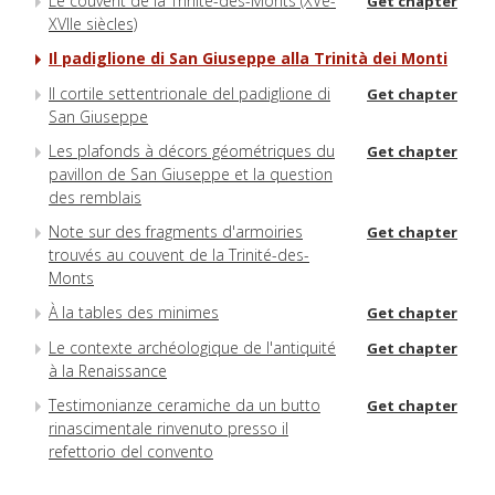
Le couvent de la Trinité-des-Monts (XVe-
Get chapter
XVIIe siècles)
Il padiglione di San Giuseppe alla Trinità dei Monti
Il cortile settentrionale del padiglione di
Get chapter
San Giuseppe
Les plafonds à décors géométriques du
Get chapter
pavillon de San Giuseppe et la question
des remblais
Note sur des fragments d'armoiries
Get chapter
trouvés au couvent de la Trinité-des-
Monts
À la tables des minimes
Get chapter
Le contexte archéologique de l'antiquité
Get chapter
à la Renaissance
Testimonianze ceramiche da un butto
Get chapter
rinascimentale rinvenuto presso il
refettorio del convento
Un piatto di maiolica istoriato con
Get chapter