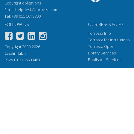
Copyright obligations
Email:
helpdesk@torrossa.com
Tel:
+39 055 5018800
FOLLOW US
OUR RESOURCES
Torrossa Info
Torrossa for Institutions
Torrossa Open
Copyright 2000-2026
Library Services
Casalini Libri
Publisher Services
P.IVA IT03106600483