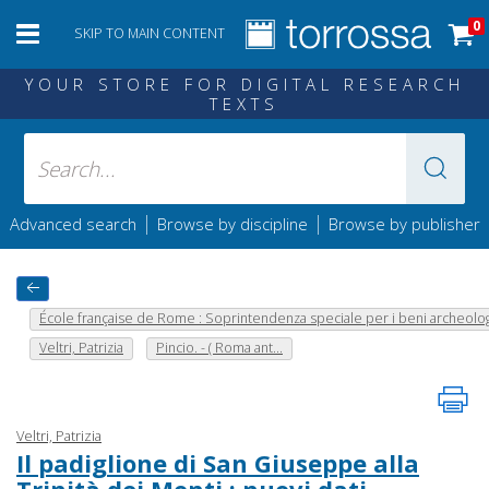
0
SKIP TO MAIN CONTENT
YOUR STORE FOR DIGITAL RESEARCH
TEXTS
|
|
Advanced search
Browse by discipline
Browse by publisher
École française de Rome : Soprintendenza speciale per i beni archeolo
Veltri, Patrizia
Pincio. - ( Roma ant...
Veltri, Patrizia
Il padiglione di San Giuseppe alla