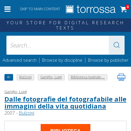
0
SKIP TO MAIN CONTENT
YOUR STORE FOR DIGITAL RESEARCH
TEXTS
|
|
Advanced search
Browse by discipline
Browse by publisher
Bulzoni
Gariglio, Luigi
Biblioteca teatrale ...
Gariglio, Luigi
Dalle fotografie del fotografabile alle
immagini della vita quotidiana
2007 -
Bulzoni