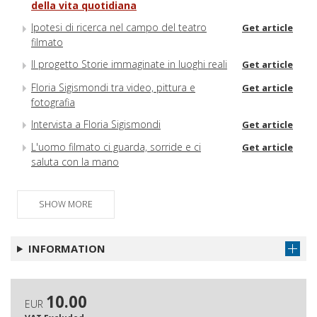
della vita quotidiana
Ipotesi di ricerca nel campo del teatro
Get article
filmato
Il progetto Storie immaginate in luoghi reali
Get article
Floria Sigismondi tra video, pittura e
Get article
fotografia
Intervista a Floria Sigismondi
Get article
L'uomo filmato ci guarda, sorride e ci
Get article
saluta con la mano
SHOW MORE
INFORMATION
10.00
EUR