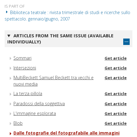
IS PART OF
Biblioteca teatrale : rivista trimestrale di studi e ricerche sullo
spettacolo. gennaio/giugno, 2007
ARTICLES FROM THE SAME ISSUE (AVAILABLE
INDIVIDUALLY)
Sommari
Get article
Intersezioni
Get article
MultiBeckett Samuel Beckett tra vecchi e
Get article
nuovi media
La terza pillola
Get article
Paradossi della soggettiva
Get article
L'immagine esplorata
Get article
Blob
Get article
Dalle fotografie del fotografabile alle immagini