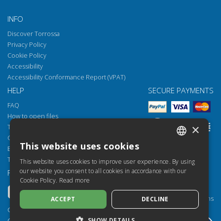
INFO
Discover Torrossa
Privacy Policy
Cookie Policy
Accessibility
Accessibility Conformance Report (VPAT)
HELP
SECURE PAYMENTS
FAQ
How to open files
×
Torrossa Reader
Copyright obligations
This website uses cookies
Email:
helpdesk@torrossa.com
ITALIAN
Tel:
+39 055 5018800
This website uses cookies to improve user experience. By using
SPANISH
our website you consent to all cookies in accordance with our
FOLLOW US
OUR RESOURCES
Cookie Policy.
Read more
FRENCH
Torrossa Info
Torrossa for Institutions
ACCEPT
DECLINE
ENGLISH
Torrossa Open
Copyright 2000-2026
GERMAN
SHOW DETAILS
Library Services
Casalini Libri