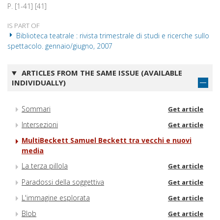
P. [1-41] [41]
IS PART OF
Biblioteca teatrale : rivista trimestrale di studi e ricerche sullo
spettacolo. gennaio/giugno, 2007
ARTICLES FROM THE SAME ISSUE (AVAILABLE
INDIVIDUALLY)
Sommari
Get article
Intersezioni
Get article
MultiBeckett Samuel Beckett tra vecchi e nuovi
media
La terza pillola
Get article
Paradossi della soggettiva
Get article
L'immagine esplorata
Get article
Blob
Get article