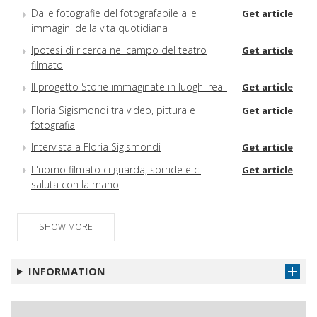
Dalle fotografie del fotografabile alle
Get article
immagini della vita quotidiana
Ipotesi di ricerca nel campo del teatro
Get article
filmato
Il progetto Storie immaginate in luoghi reali
Get article
Floria Sigismondi tra video, pittura e
Get article
fotografia
Intervista a Floria Sigismondi
Get article
L'uomo filmato ci guarda, sorride e ci
Get article
saluta con la mano
SHOW MORE
INFORMATION