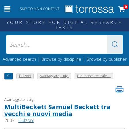
0
SKIP TO MAIN CONTENT
YOUR STORE FOR DIGITAL RESEARCH
TEXTS
|
|
Advanced search
Browse by discipline
Browse by publisher
Bulzoni
Avantaggiato, Luigi
Biblioteca teatrale ...
Avantaggiato, Luigi
MultiBeckett Samuel Beckett tra
vecchi e nuovi media
2007 -
Bulzoni