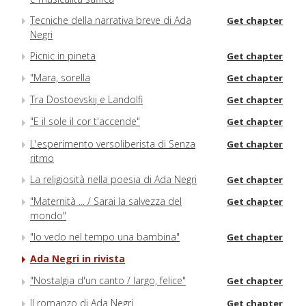
Tecniche della narrativa breve di Ada
Get chapter
Negri
Picnic in pineta
Get chapter
"Mara, sorella
Get chapter
Tra Dostoevskij e Landolfi
Get chapter
"E il sole il cor t'accende"
Get chapter
L'esperimento versoliberista di Senza
Get chapter
ritmo
La religiosità nella poesia di Ada Negri
Get chapter
"Maternità ... / Sarai la salvezza del
Get chapter
mondo"
"Io vedo nel tempo una bambina"
Get chapter
Ada Negri in rivista
"Nostalgia d'un canto / largo, felice"
Get chapter
Il romanzo di Ada Negri
Get chapter