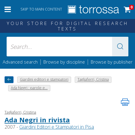
0
SKIP TO MAIN CONTENT
YOUR STORE FOR DIGITAL RESEARCH
TEXTS
|
|
Advanced search
Browse by discipline
Browse by publisher
Giardini editori e stampatori
Tagliaferri, Cristina
Ada Negri : parole e...
Tagliaferri, Cristina
Ada Negri in rivista
2007 -
Giardini Editori e Stampatori in Pisa