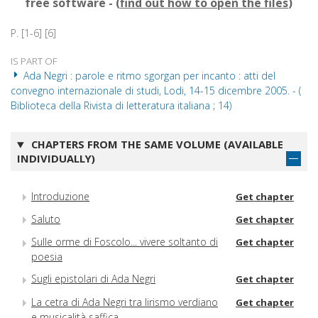
free software - (
find out how to open the files
)
P. [1-6] [6]
IS PART OF
Ada Negri : parole e ritmo sgorgan per incanto : atti del
convegno internazionale di studi, Lodi, 14-15 dicembre 2005. - (
Biblioteca della Rivista di letteratura italiana ; 14)
CHAPTERS FROM THE SAME VOLUME (AVAILABLE
INDIVIDUALLY)
Introduzione
Get chapter
Saluto
Get chapter
Sulle orme di Foscolo... vivere soltanto di
Get chapter
poesia
Sugli epistolari di Ada Negri
Get chapter
La cetra di Ada Negri tra lirismo verdiano
Get chapter
e musicalità saffica