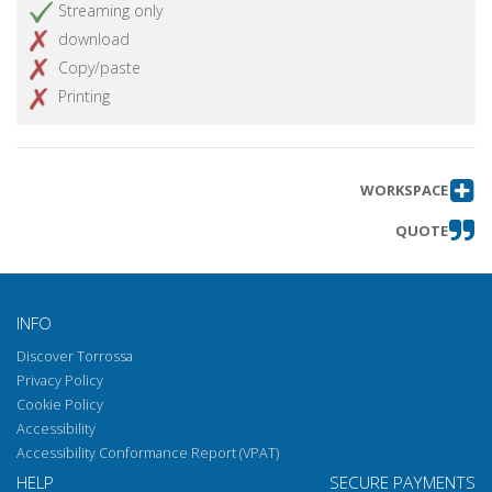
Streaming only
download
Copy/paste
Printing
WORKSPACE
QUOTE
INFO
Discover Torrossa
Privacy Policy
Cookie Policy
Accessibility
Accessibility Conformance Report (VPAT)
HELP
SECURE PAYMENTS