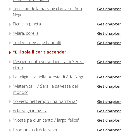
Tecniche della narrativa breve di Ada
Get chapter
Negri
Picnic in pineta
Get chapter
"Mara, sorella
Get chapter
Tra Dostoevskij e Landolfi
Get chapter
"E il sole il cor t'accende"
L'esperimento versoliberista di Senza
Get chapter
ritmo
La religiosità nella poesia di Ada Negri
Get chapter
"Maternità ... / Sarai la salvezza del
Get chapter
mondo"
"Io vedo nel tempo una bambina"
Get chapter
Ada Negri in rivista
Get chapter
"Nostalgia d'un canto / largo, felice"
Get chapter
Il romanzo di Ada Negri
Get chapter