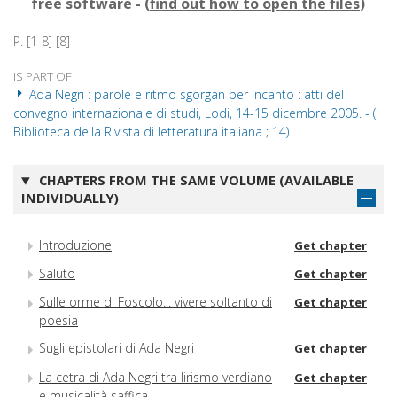
free software - (
find out how to open the files
)
P. [1-8] [8]
IS PART OF
Ada Negri : parole e ritmo sgorgan per incanto : atti del
convegno internazionale di studi, Lodi, 14-15 dicembre 2005. - (
Biblioteca della Rivista di letteratura italiana ; 14)
CHAPTERS FROM THE SAME VOLUME (AVAILABLE
INDIVIDUALLY)
Introduzione
Get chapter
Saluto
Get chapter
Sulle orme di Foscolo... vivere soltanto di
Get chapter
poesia
Sugli epistolari di Ada Negri
Get chapter
La cetra di Ada Negri tra lirismo verdiano
Get chapter
e musicalità saffica