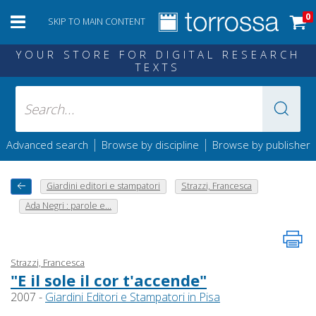
0
SKIP TO MAIN CONTENT
YOUR STORE FOR DIGITAL RESEARCH
TEXTS
|
|
Advanced search
Browse by discipline
Browse by publisher
Giardini editori e stampatori
Strazzi, Francesca
Ada Negri : parole e...
Strazzi, Francesca
"E il sole il cor t'accende"
2007 -
Giardini Editori e Stampatori in Pisa