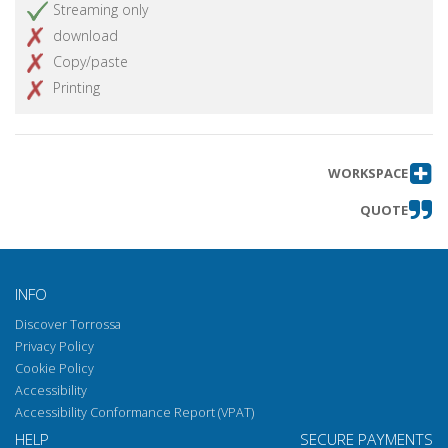
Streaming only
download
Copy/paste
Printing
WORKSPACE
QUOTE
INFO
Discover Torrossa
Privacy Policy
Cookie Policy
Accessibility
Accessibility Conformance Report (VPAT)
HELP
SECURE PAYMENTS