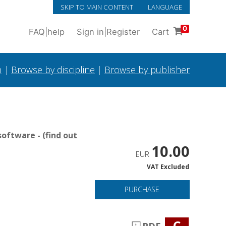
SKIP TO MAIN CONTENT
LANGUAGE
0
FAQ
|
help
Sign in
|
Register
Cart
h
|
Browse by discipline
|
Browse by publisher
oftware - (
find out
10.00
EUR
VAT Excluded
PURCHASE
C