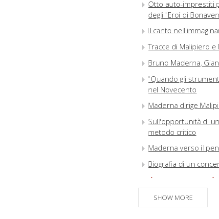
Otto auto-imprestiti
degli "Eroi di Bonave
Il canto nell'immagina
Tracce di Malipiero e
Bruno Maderna, Gian 
"Quando gli strumenti
nel Novecento
Maderna dirige Malip
Sull'opportunità di 
metodo critico
Maderna verso il pens
Biografia di un conc
Il "Concerto per d
Indice dei nomi
SHOW MORE