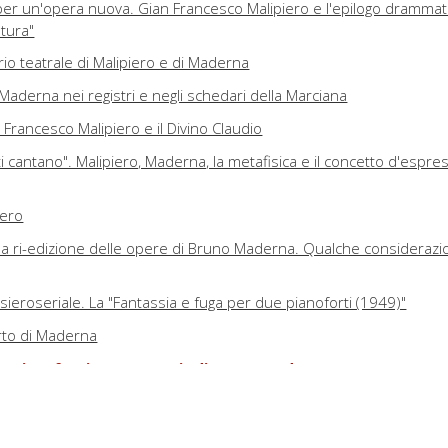
 per un'opera nuova. Gian Francesco Malipiero e l'epilogo drammat
ntura"
rio teatrale di Malipiero e di Maderna
 Maderna nei registri e negli schedari della Marciana
Francesco Malipiero e il Divino Claudio
 cantano". Malipiero, Maderna, la metafisica e il concetto d'espre
iero
una ri-edizione delle opere di Bruno Maderna. Qualche considerazi
ieroseriale. La "Fantassia e fuga per due pianoforti (1949)"
erto di Maderna
ue pianoforti e strumenti" di Bruno Maderna verso Darmsta