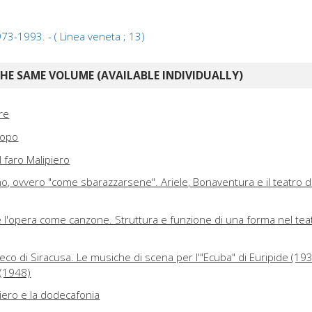
73-1993. - ( Linea veneta ; 13)
E SAME VOLUME (AVAILABLE INDIVIDUALLY)
re
dopo
l faro Malipiero
o, ovvero "come sbarazzarsene". Ariele, Bonaventura e il teatro d
 l'opera come canzone. Struttura e funzione di una forma nel tea
reco di Siracusa. Le musiche di scena per l'"Ecuba" di Euripide (19
 (1948)
iero e la dodecafonia