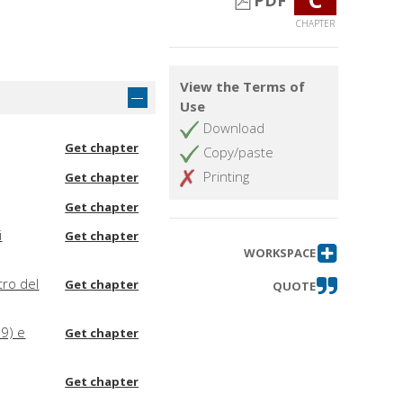
PDF
CHAPTER
View the Terms of
Use
Download
Get chapter
Copy/paste
Printing
Get chapter
Get chapter
i
Get chapter
WORKSPACE
tro del
Get chapter
QUOTE
39) e
Get chapter
Get chapter