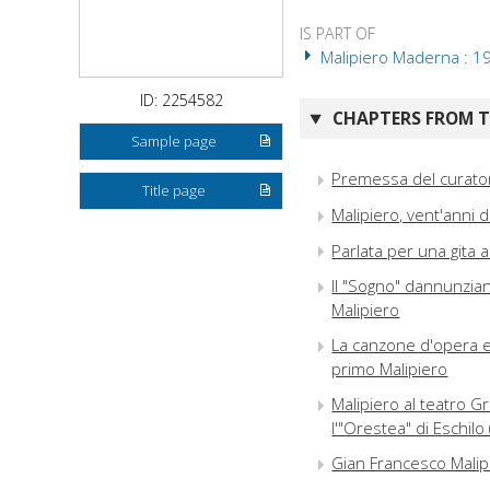
IS PART OF
Malipiero Maderna : 19
ID: 2254582
CHAPTERS FROM TH
Sample page
Premessa del curato
Title page
Malipiero, vent'anni 
Parlata per una gita a
Il "Sogno" dannunzian
Malipiero
La canzone d'opera e
primo Malipiero
Malipiero al teatro G
l'"Orestea" di Eschilo
Gian Francesco Malip