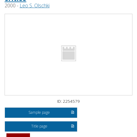
2000 -
Leo S. Olschki
ID: 2254579
Sample page
Title page