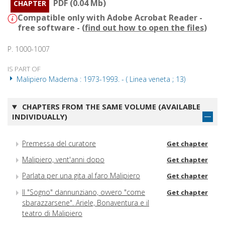
PDF (0.04 Mb)
CHAPTER
Compatible only with Adobe Acrobat Reader -
free software - (
find out how to open the files
)
P. 1000-1007
IS PART OF
Malipiero Maderna : 1973-1993. - ( Linea veneta ; 13)
CHAPTERS FROM THE SAME VOLUME (AVAILABLE
INDIVIDUALLY)
Premessa del curatore
Get chapter
Malipiero, vent'anni dopo
Get chapter
Parlata per una gita al faro Malipiero
Get chapter
Il "Sogno" dannunziano, ovvero "come
Get chapter
sbarazzarsene". Ariele, Bonaventura e il
teatro di Malipiero