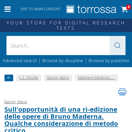
0
SKIP TO MAIN CONTENT
YOUR STORE FOR DIGITAL RESEARCH
TEXTS
|
|
Advanced search
Browse by discipline
Browse by publisher
L.S. Olschki
Baroni, Mario
Malipiero Maderna : ...
Baroni, Mario
Sull'opportunità di una ri-edizione
delle opere di Bruno Maderna.
Qualche considerazione di metodo
critico