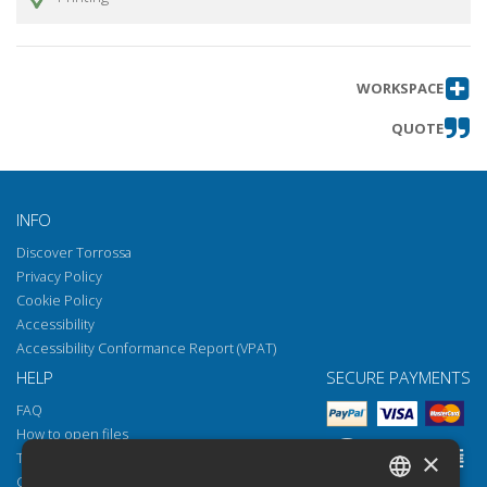
WORKSPACE
QUOTE
INFO
Discover Torrossa
Privacy Policy
Cookie Policy
Accessibility
Accessibility Conformance Report (VPAT)
HELP
SECURE PAYMENTS
FAQ
How to open files
×
Torrossa Reader
Copyright obligations