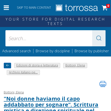
0
SKIP TO MAIN CONTENT
YOUR STORE FOR DIGITAL RESEARCH
TEXTS
|
|
Advanced search
Browse by discipline
Browse by publisher
Edizioni di storia e letteratura
Bottoni, Elena
Archivio italiano pe...
Bottoni, Elena
"Noi donne haviamo il capo
addabbato per sognare". Scrittura
mistica e direzione spirituale nel