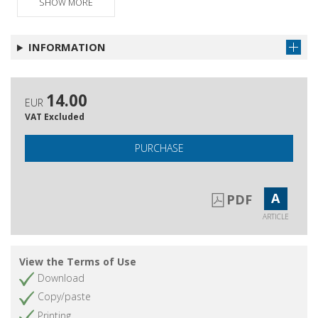
SHOW MORE
INFORMATION
14.00
EUR
VAT Excluded
PURCHASE
A
PDF
ARTICLE
View the Terms of Use
Download
Copy/paste
Printing