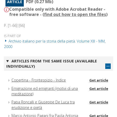
PDF (0.27 Mb)
ARTICLE
Compatible only with Adobe Acrobat Reader -
free software - (
find out how to open the files
)
P. [1-66] [66]
IS PART OF
Archivio italiano per la storia della pietà. Volume XIII - MM,
2000
ARTICLES FROM THE SAME ISSUE (AVAILABLE
INDIVIDUALLY)
Copertina - Frontespizio - Indice
Get article
Emigrazione ed emigranti (motivi di una
Get article
meditazione)
Papa Roncalli e Giuseppe De Luca tra
Get article
erudizione e pietà
Marco Antonio Pagani fra Paola Antonia
Get article