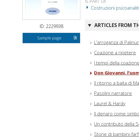
IS PART OF
Costruzioni psicoanalit
ARTICLES FROM TH
ID: 2229938
Sample page
L'arroganza di Palinu
Coazione a ripetere
I tempi della coazion
Don Giovanni, l'u
Il ritorno a baita di M
Pasolini narratore
Laurel & Hardy
Il denaro come simb
Un contributo della S
Storie di bambini-farf