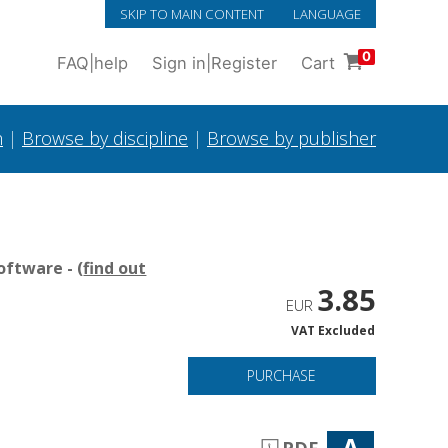
SKIP TO MAIN CONTENT
LANGUAGE
0
FAQ
|
help
Sign in
|
Register
Cart
h
|
Browse by discipline
|
Browse by publisher
oftware - (
find out
3.85
EUR
VAT Excluded
PURCHASE
A