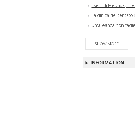
I seni di Medusa, int
La clinica del tentato 
Un'alleanza non facil
SHOW MORE
INFORMATION