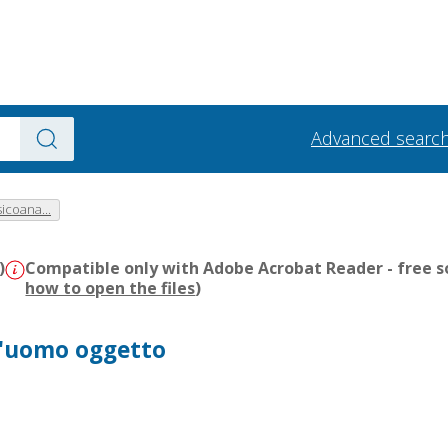
Advanced searc
icoana...
)
Compatible only with Adobe Acrobat Reader - free s
how to open the files
)
l'uomo oggetto