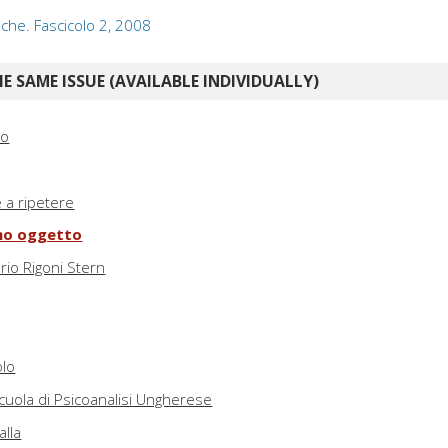
iche. Fascicolo 2, 2008
E SAME ISSUE (AVAILABLE INDIVIDUALLY)
ro
e a ripetere
omo oggetto
ario Rigoni Stern
olo
cuola di Psicoanalisi Ungherese
alla