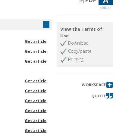
PDF
ARTICLE
View the Terms of
Use
Get article
Download
Copy/paste
Get article
Printing
Get article
Get article
WORKSPACE
Get article
QUOTE
Get article
Get article
Get article
Get article