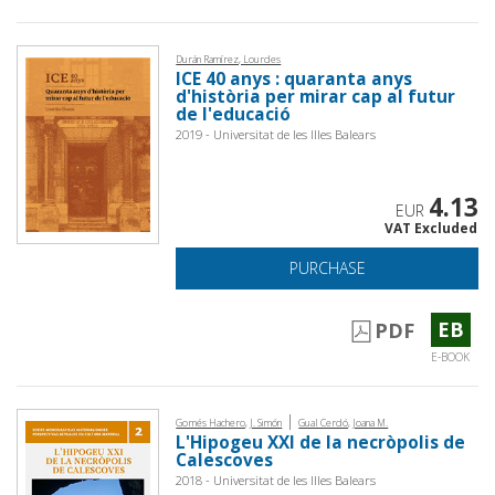
Durán Ramírez, Lourdes
ICE 40 anys : quaranta anys
d'història per mirar cap al futur
de l'educació
2019 - Universitat de les Illes Balears
4.13
EUR
VAT Excluded
PURCHASE
EB
PDF
E-BOOK
|
Gornés Hachero, J. Simón
Gual Cerdó, Joana M.
L'Hipogeu XXI de la necròpolis de
Calescoves
2018 - Universitat de les Illes Balears