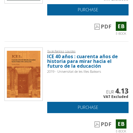
PURCHASE
EB
PDF
E-BOOK
Durán Ramírez, Lourdes
ICE 40 años : cuarenta años de
historia para mirar hacia el
futuro de la educación
2019 - Universitat de les Illes Balears
4.13
EUR
VAT Excluded
PURCHASE
EB
PDF
E-BOOK