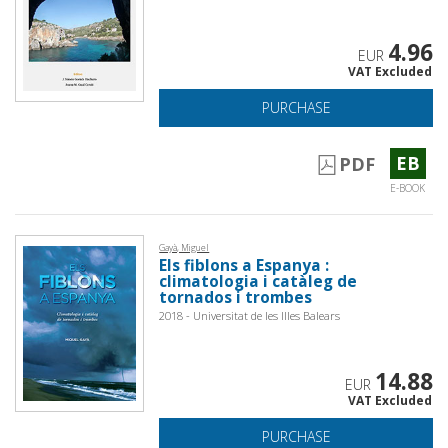
4.96
EUR
VAT Excluded
PURCHASE
EB
PDF
E-BOOK
Gayà, Miguel
Els fiblons a Espanya :
climatologia i catàleg de
tornados i trombes
2018 - Universitat de les Illes Balears
14.88
EUR
VAT Excluded
PURCHASE