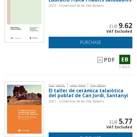
2023 - Universitat de les Illes Balears
9.62
EUR
VAT Excluded
PURCHASE
EB
PDF
E-BOOK
|
|
Gual, Joana M.
López, Antoni
Pons, Gabriel
El taller de ceràmica talaiòtica
del poblat de Can Jordi, Santanyí
2021 - Universitat de les Illes Balears
5.77
EUR
VAT Excluded