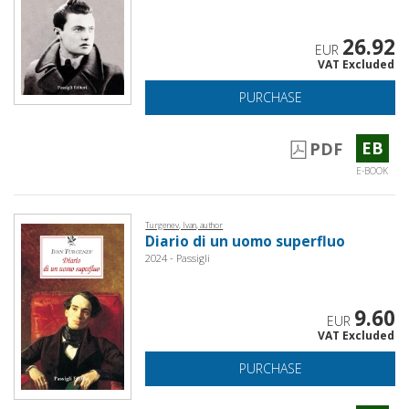
26.92
EUR
VAT Excluded
PURCHASE
EB
PDF
E-BOOK
Turgenev, Ivan, author
Diario di un uomo superfluo
2024 - Passigli
9.60
EUR
VAT Excluded
PURCHASE