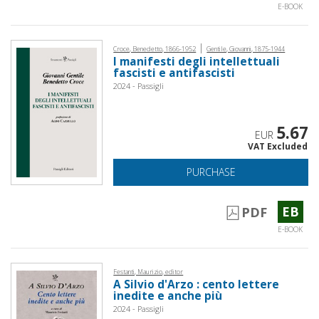
E-BOOK
|
Croce, Benedetto, 1866-1952
Gentile, Giovanni, 1875-1944
I manifesti degli intellettuali
fascisti e antifascisti
2024 - Passigli
5.67
EUR
VAT Excluded
PURCHASE
EB
PDF
E-BOOK
Festanti, Maurizio, editor
A Silvio d'Arzo : cento lettere
inedite e anche più
2024 - Passigli