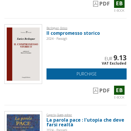
EB
PDF
E-BOOK
Berlinguer, Enrico
Il compromesso storico
2024 - Passigli
9.13
EUR
VAT Excluded
PURCHASE
EB
PDF
E-BOOK
Cuperlo, Gianni, editor
La parola pace : l'utopia che deve
farsi realtà
2024 - Passigli