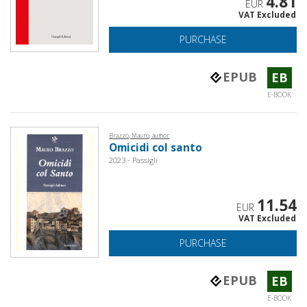
4.81
EUR
VAT Excluded
PURCHASE
EPUB
EB
E-BOOK
Brazzo, Mauro, author
Omicidi col santo
2023 - Passigli
11.54
EUR
VAT Excluded
PURCHASE
EPUB
EB
E-BOOK