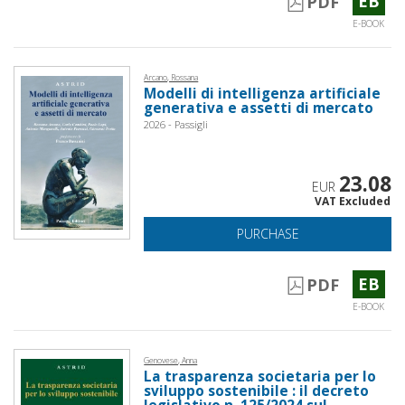
EB
PDF
E-BOOK
Arcano, Rossana
Modelli di intelligenza artificiale
generativa e assetti di mercato
2026 - Passigli
23.08
EUR
VAT Excluded
PURCHASE
EB
PDF
E-BOOK
Genovese, Anna
La trasparenza societaria per lo
sviluppo sostenibile : il decreto