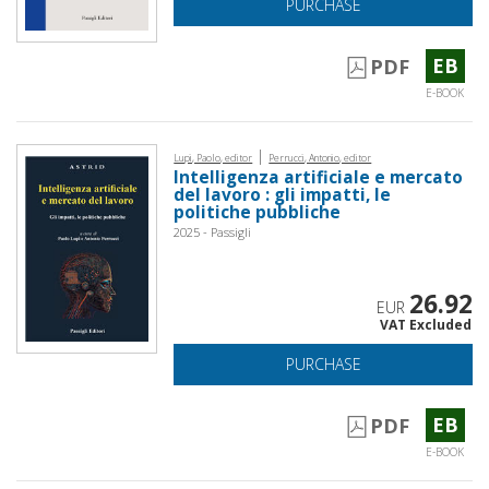
PURCHASE
EB
PDF
E-BOOK
|
Lupi, Paolo, editor
Perrucci, Antonio, editor
Intelligenza artificiale e mercato
del lavoro : gli impatti, le
politiche pubbliche
2025 - Passigli
26.92
EUR
VAT Excluded
PURCHASE
EB
PDF
E-BOOK