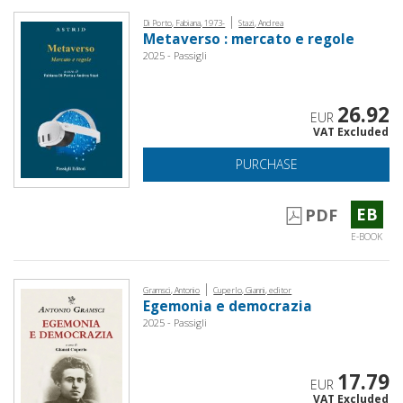
|
Di Porto, Fabiana, 1973-
Stazi, Andrea
Metaverso : mercato e regole
2025 - Passigli
26.92
EUR
VAT Excluded
PURCHASE
EB
PDF
E-BOOK
|
Gramsci, Antonio
Cuperlo, Gianni, editor
Egemonia e democrazia
2025 - Passigli
17.79
EUR
VAT Excluded