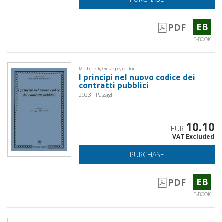
EB
PDF
E-BOOK
Morbidelli, Giuseppe, editor
I principi nel nuovo codice dei
contratti pubblici
2023 - Passigli
10.10
EUR
VAT Excluded
PURCHASE
EB
PDF
E-BOOK