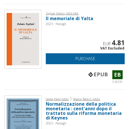
Togliatti, Palmiro, 1893-1964
Il memoriale di Yalta
2023 - Passigli
4.81
EUR
VAT Excluded
PURCHASE
EPUB
EB
E-BOOK
|
Savona, Paolo, editor
Masera, Rainer S., editor
Normalizzazione della politica
monetaria : cent'anni dopo il
trattato sulla riforma monetaria
di Keynes
2023 - Passigli