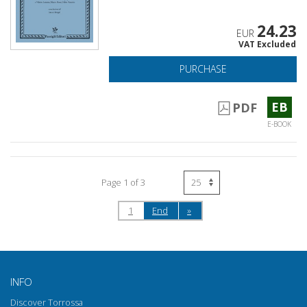
24.23
EUR
VAT Excluded
PURCHASE
EB
PDF
E-BOOK
Page 1 of 3
1
End
»
INFO
Discover Torrossa