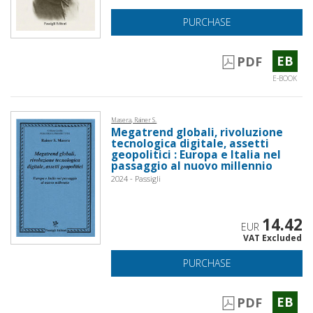
PURCHASE
EB
PDF
E-BOOK
Masera, Rainer S.
Megatrend globali, rivoluzione
tecnologica digitale, assetti
geopolitici : Europa e Italia nel
passaggio al nuovo millennio
2024 - Passigli
14.42
EUR
VAT Excluded
PURCHASE
EB
PDF