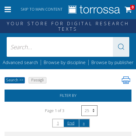
0
SKIP TO MAIN CONTENT
YOUR STORE FOR DIGITAL RESEARCH
TEXTS
|
|
Advanced search
Browse by discipline
Browse by publisher
Search
>>
Passigli
FILTER BY
Page 1 of 3
1
End
»