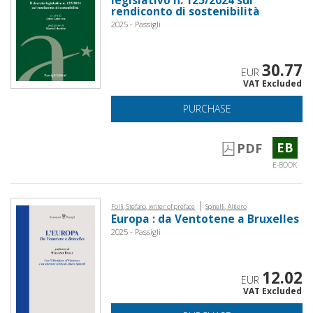
legislativo n. 125/2024 sul
rendiconto di sostenibilità
2025 - Passigli
30.77
EUR
VAT Excluded
PURCHASE
EB
PDF
E-BOOK
|
Folli, Stefano, writer of preface
Spinelli, Altiero
Europa : da Ventotene a Bruxelles
2025 - Passigli
12.02
EUR
VAT Excluded