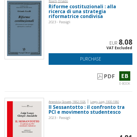
Roselli, Orlando
Riforme costituzionali : alla
ricerca di una strategia
riformatrice condivisa
2023 - Passigli
8.08
EUR
VAT Excluded
PURCHASE
EB
PDF
E-BOOK
|
Amendola, Giovanni, 1882-1926
Longo, Luigi, 1900-1980
Il Sessantotto : il confronto tra
PCI e movimento studentesco
2023 - Passigli