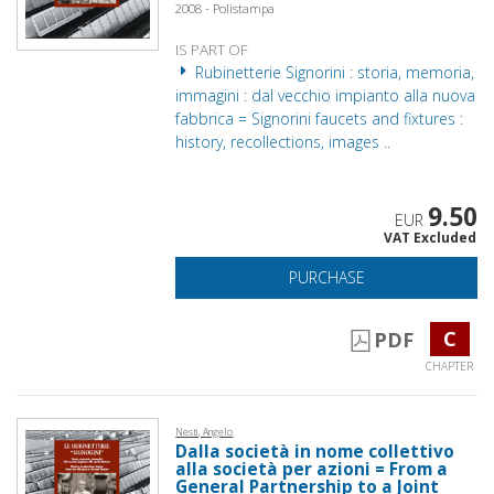
2008 - Polistampa
IS PART OF
Rubinetterie Signorini : storia, memoria,
immagini : dal vecchio impianto alla nuova
fabbrica = Signorini faucets and fixtures :
history, recollections, images ..
9.50
EUR
VAT Excluded
PURCHASE
C
PDF
CHAPTER
Nesti, Angelo
Dalla società in nome collettivo
alla società per azioni = From a
General Partnership to a Joint