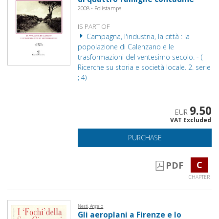
2008 - Polistampa
IS PART OF
Campagna, l'industria, la città : la
popolazione di Calenzano e le
trasformazioni del ventesimo secolo. - (
Ricerche su storia e società locale. 2. serie
; 4)
9.50
EUR
VAT Excluded
PURCHASE
C
PDF
CHAPTER
Nesti, Angelo
Gli aeroplani a Firenze e lo