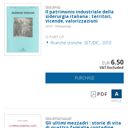
Nesti, Angelo
Il patrimonio industriale della
siderurgia italiana : territori,
vicende, valorizzazioni
2010 - Polistampa
IS PART OF
Ricerche storiche. SET./DIC., 2010
6.50
EUR
VAT Excluded
PURCHASE
A
PDF
ARTICLE
Nesti, Angelo [a cura di].
Gli ultimi mezzadri : storie di vita
di quattro famiglie contadine