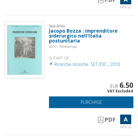
ARTICLE
Nesti, Angelo
Jacopo Bozza : imprenditore
siderurgico nell'Italia
postunitaria
2010 - Polistampa
IS PART OF
Ricerche storiche. SET./DIC., 2010
6.50
EUR
VAT Excluded
PURCHASE
A
PDF
ARTICLE