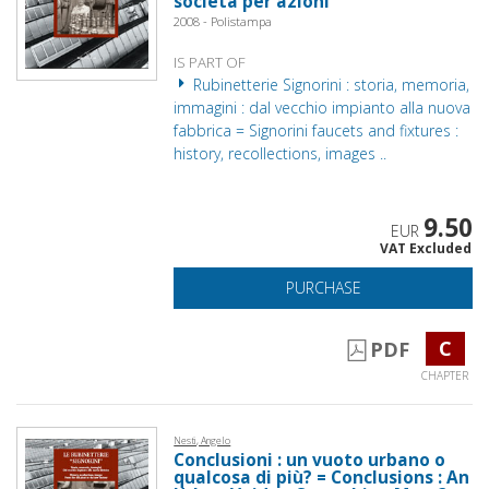
società per azioni
2008 - Polistampa
IS PART OF
Rubinetterie Signorini : storia, memoria,
immagini : dal vecchio impianto alla nuova
fabbrica = Signorini faucets and fixtures :
history, recollections, images ..
9.50
EUR
VAT Excluded
PURCHASE
C
PDF
CHAPTER
Nesti, Angelo
Conclusioni : un vuoto urbano o
qualcosa di più? = Conclusions : An