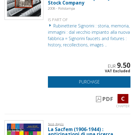
Stock Company
2008 - Polistampa
IS PART OF
Rubinetterie Signorini : storia, memoria,
immagini : dal vecchio impianto alla nuova
fabbrica = Signorini faucets and fixtures :
history, recollections, images ..
9.50
EUR
VAT Excluded
PURCHASE
C
PDF
CHAPTER
Nesti, Angelo
La Sacfem (1906-1944) :
anticipazioni di una ricerca