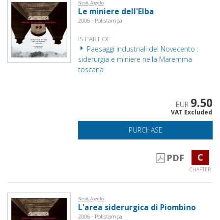
Nesti, Angelo
Le miniere dell'Elba
2006 - Polistampa
IS PART OF
Paesaggi industriali del Novecento :
siderurgia e miniere nella Maremma
toscana
9.50
EUR
VAT Excluded
PURCHASE
C
PDF
CHAPTER
Nesti, Angelo
L'area siderurgica di Piombino
2006 - Polistampa