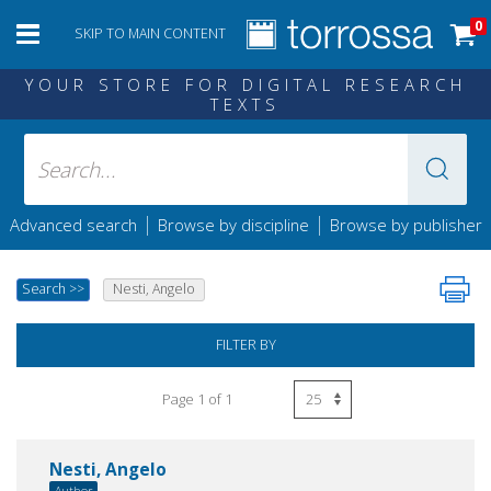
0
SKIP TO MAIN CONTENT
YOUR STORE FOR DIGITAL RESEARCH
TEXTS
|
|
Advanced search
Browse by discipline
Browse by publisher
Search
>>
Nesti, Angelo
FILTER BY
Page 1 of 1
Nesti, Angelo
Author