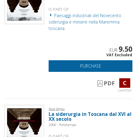
IS PART OF
Paesaggi industriali del Novecento :
siderurgia e miniere nella Maremma
toscana
9.50
EUR
VAT Excluded
PURCHASE
C
PDF
CHAPTER
Nesti, Angelo
La siderurgia in Toscana dal XVI al
XX secolo
2006 - Polistampa
IS PART OF