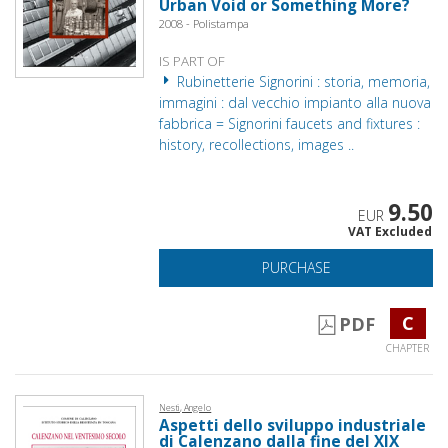
Urban Void or Something More?
2008 - Polistampa
IS PART OF
Rubinetterie Signorini : storia, memoria,
immagini : dal vecchio impianto alla nuova
fabbrica = Signorini faucets and fixtures :
history, recollections, images ..
9.50
EUR
VAT Excluded
PURCHASE
C
PDF
CHAPTER
Nesti, Angelo
Aspetti dello sviluppo industriale
di Calenzano dalla fine del XIX