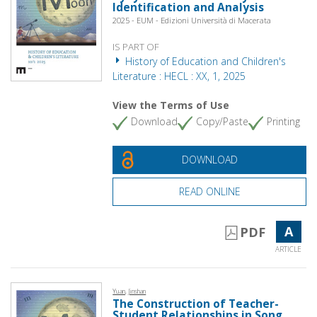
Identification and Analysis
2025 - EUM - Edizioni Università di Macerata
IS PART OF
History of Education and Children's
Literature : HECL : XX, 1, 2025
View the Terms of Use
Download
Copy/Paste
Printing
DOWNLOAD
READ ONLINE
A
PDF
ARTICLE
Yuan, Jinshan
The Construction of Teacher-
Student Relationships in Song