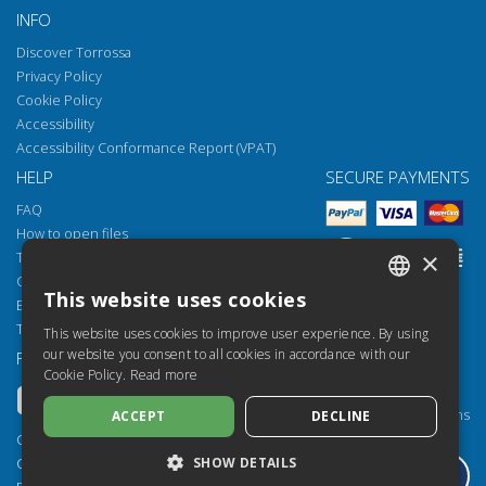
INFO
Discover Torrossa
Privacy Policy
Cookie Policy
Accessibility
Accessibility Conformance Report (VPAT)
HELP
SECURE PAYMENTS
FAQ
How to open files
×
Torrossa Reader
Copyright obligations
This website uses cookies
Email:
helpdesk@torrossa.com
ITALIAN
Tel:
+39 055 5018800
This website uses cookies to improve user experience. By using
SPANISH
our website you consent to all cookies in accordance with our
FOLLOW US
OUR RESOURCES
Cookie Policy.
Read more
FRENCH
Torrossa Info
Torrossa for Institutions
ACCEPT
DECLINE
ENGLISH
Torrossa Open
Copyright 2000-2026
GERMAN
Library Services
SHOW DETAILS
Casalini Libri