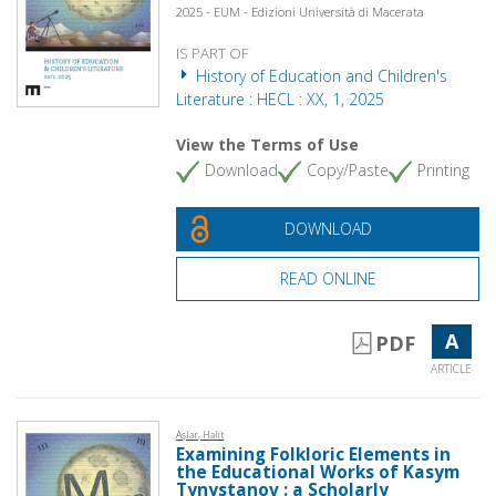
2025 - EUM - Edizioni Università di Macerata
IS PART OF
History of Education and Children's
Literature : HECL : XX, 1, 2025
View the Terms of Use
Download
Copy/Paste
Printing
DOWNLOAD
READ ONLINE
A
PDF
ARTICLE
Aşlar, Halit
Examining Folkloric Elements in
the Educational Works of Kasym
Tynystanov : a Scholarly