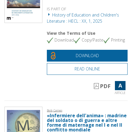
IS PART OF
History of Education and Children's
Literature : HECL : XX, 1, 2025
View the Terms of Use
Download
Copy/Paste
Printing
DOWNLOAD
READ ONLINE
A
PDF
ARTICLE
Betti, Carmen
«Infermiere dell'anima» : madrine
del soldato o di guerra e altre
forme di maternage nel I e nel II
conflitto mondiale