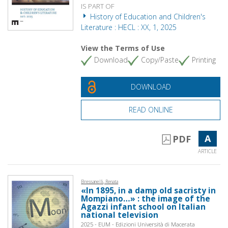
IS PART OF
History of Education and Children's
Literature : HECL : XX, 1, 2025
View the Terms of Use
Download
Copy/Paste
Printing
DOWNLOAD
READ ONLINE
A
PDF
ARTICLE
Bressanelli, Renata
«In 1895, in a damp old sacristy in
Mompiano…» : the image of the
Agazzi infant school on Italian
national television
2025 - EUM - Edizioni Università di Macerata