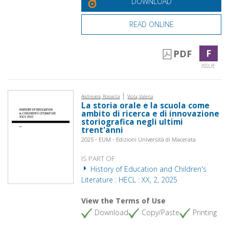
DOWNLOAD
READ ONLINE
F
PDF
ISSUE
|
Andreassi, Rossella
Viola, Valeria
La storia orale e la scuola come
ambito di ricerca e di innovazione
storiografica negli ultimi
trent'anni
2025 - EUM - Edizioni Università di Macerata
IS PART OF
History of Education and Children's
Literature : HECL : XX, 2, 2025
View the Terms of Use
Download
Copy/Paste
Printing