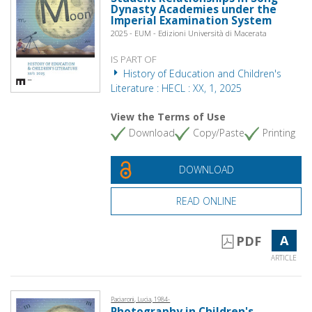
Dynasty Academies under the
Imperial Examination System
2025 - EUM - Edizioni Università di Macerata
IS PART OF
History of Education and Children's
Literature : HECL : XX, 1, 2025
View the Terms of Use
Download
Copy/Paste
Printing
DOWNLOAD
READ ONLINE
A
PDF
ARTICLE
Paciaroni, Lucia, 1984-
Photography in Children's