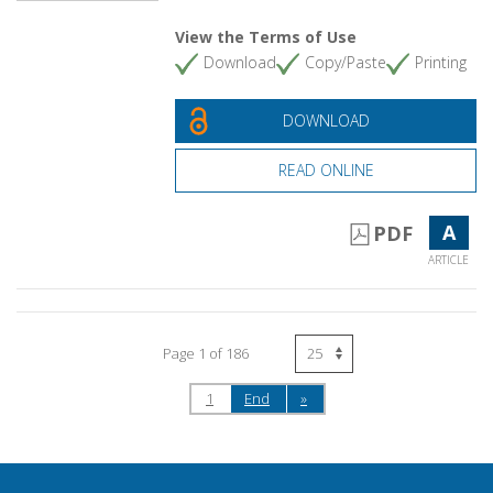
View the Terms of Use
Download
Copy/Paste
Printing
DOWNLOAD
READ ONLINE
A
PDF
ARTICLE
Page 1 of 186
1
End
»