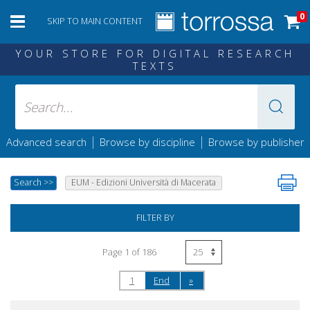
0
SKIP TO MAIN CONTENT
YOUR STORE FOR DIGITAL RESEARCH
TEXTS
|
|
Advanced search
Browse by discipline
Browse by publisher
Search
>>
EUM - Edizioni Università di Macerata
FILTER BY
Page 1 of 186
1
End
»