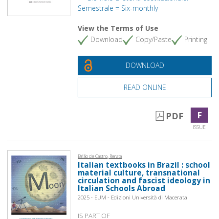
Semestrale = Six-monthly
View the Terms of Use
Download
Copy/Paste
Printing
DOWNLOAD
READ ONLINE
F
PDF
ISSUE
Brião de Castro, Renata
Italian textbooks in Brazil : school
material culture, transnational
circulation and fascist ideology in
Italian Schools Abroad
2025 - EUM - Edizioni Università di Macerata
IS PART OF