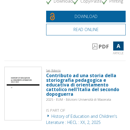
Download
Copy/Paste
Printing
DOWNLOAD
READ ONLINE
A
PDF
ARTICLE
Sani, Roberto
Contributo ad una storia della
storiografia pedagogica e
educativa di orientamento
cattolico nell'Italia del secondo
dopoguerra
2025 - EUM - Edizioni Università di Macerata
IS PART OF
History of Education and Children's
Literature : HECL : XX, 2, 2025