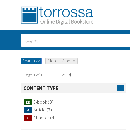
Search
>>
Melloni, Alberto
Page 1 of 1
CONTENT TYPE
E-book (8)
EB
Article (7)
A
Chapter (4)
C