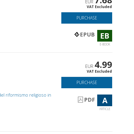
7.68
EUR
VAT Excluded
PURCHASE
EB
EPUB
E-BOOK
4.99
EUR
VAT Excluded
PURCHASE
el riformismo religioso in
A
PDF
ARTICLE