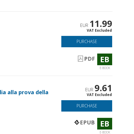
11.99
EUR
VAT Excluded
PURCHASE
EB
PDF
E-BOOK
9.61
EUR
lia alla prova della
VAT Excluded
PURCHASE
EB
EPUB
E-BOOK