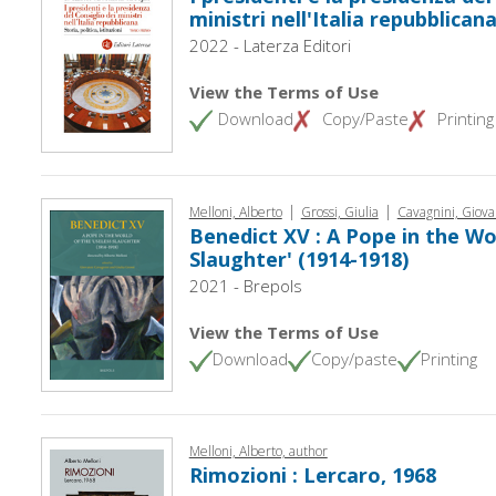
ministri nell'Italia repubblican
2022 - Laterza Editori
View the Terms of Use
Download
Copy/Paste
Printing
|
|
Melloni, Alberto
Grossi, Giulia
Cavagnini, Giova
Benedict XV : A Pope in the Wo
Slaughter' (1914-1918)
2021 - Brepols
View the Terms of Use
Download
Copy/paste
Printing
Melloni, Alberto, author
Rimozioni : Lercaro, 1968