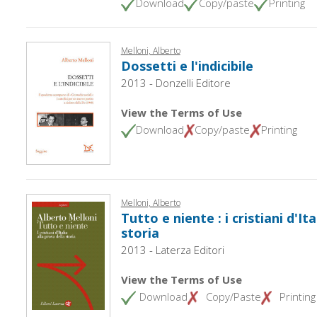
Download
Copy/paste
Printing
Melloni, Alberto
Dossetti e l'indicibile
2013 - Donzelli Editore
View the Terms of Use
Download
Copy/paste
Printing
Melloni, Alberto
Tutto e niente : i cristiani d'Ita
storia
2013 - Laterza Editori
View the Terms of Use
Download
Copy/Paste
Printing