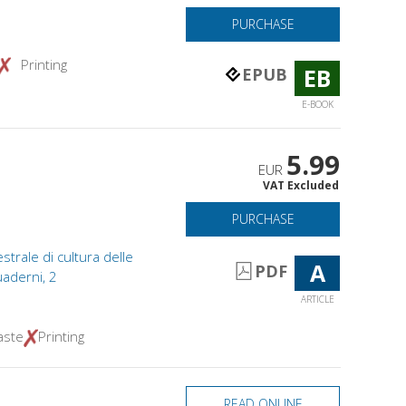
PURCHASE
Printing
EB
EPUB
E-BOOK
5.99
EUR
VAT Excluded
PURCHASE
strale di cultura delle
A
PDF
quaderni, 2
ARTICLE
aste
Printing
READ ONLINE