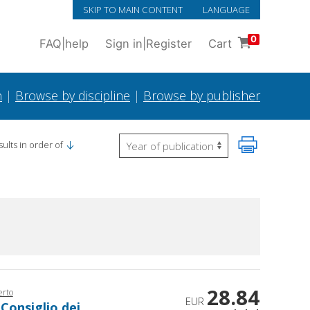
SKIP TO MAIN CONTENT
LANGUAGE
0
FAQ
|
help
Sign in
|
Register
Cart
h
|
Browse by discipline
|
Browse by publisher
ults in order of
28.84
erto
EUR
 Consiglio dei