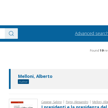
Advanced searc
Found
19
res
Melloni, Alberto
Author
|
|
Cassese, Sabino
Pajno, Alessandro
Melloni, Alb
I presidenti e la presidenza del