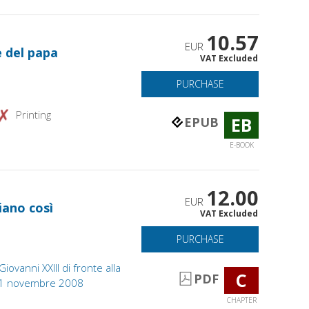
10.57
EUR
e del papa
VAT Excluded
PURCHASE
Printing
EB
EPUB
E-BOOK
12.00
EUR
tiano così
VAT Excluded
PURCHASE
ovanni XXIII di fronte alla
C
PDF
-21 novembre 2008
CHAPTER