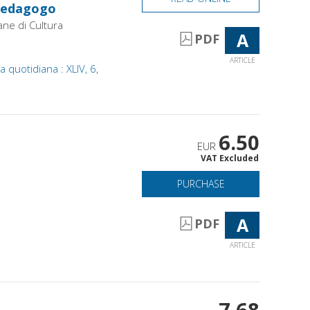
 pedagogo
ane di Cultura
A
PDF
ARTICLE
a quotidiana : XLIV, 6,
6.50
EUR
VAT Excluded
PURCHASE
A
PDF
ARTICLE