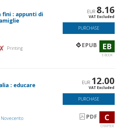
8.16
EUR
ini : appunti di
VAT Excluded
famiglie
PURCHASE
EB
EPUB
Printing
E-BOOK
12.00
EUR
alia : educare
VAT Excluded
PURCHASE
C
PDF
el Novecento
CHAPTER