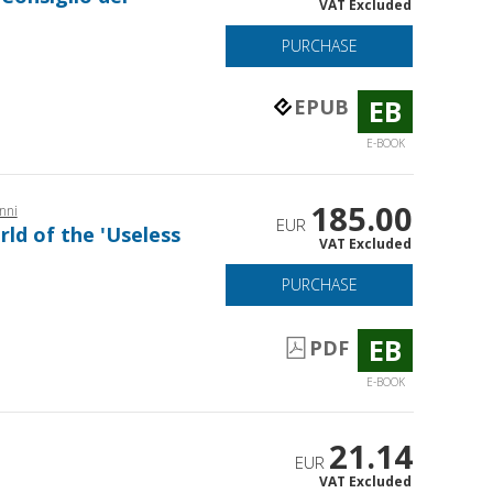
VAT Excluded
a
PURCHASE
EB
EPUB
E-BOOK
185.00
nni
EUR
rld of the 'Useless
VAT Excluded
PURCHASE
EB
PDF
E-BOOK
21.14
EUR
VAT Excluded