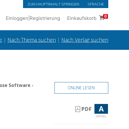
ZUM HAUPTINHALT SPRINGEN
SPRACHE
0
Einloggen
|
Registrierung
Einkaufskorb
e
|
Nach Thema suchen
|
Nach Verlag suchen
ose Software -
ONLINE LESEN
A
PDF
ARTIKEL