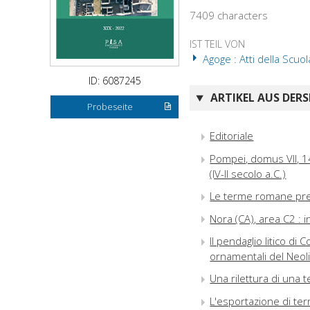
7409 characters
IST TEIL VON
Agoge : Atti della Scuol
ID: 6087245
ARTIKEL AUS DERS
Probeseite
Editoriale
Pompei, domus VII, 14
(IV-II secolo a.C.)
Le terme romane pres
Nora (CA), area C2 : i
Il pendaglio litico d
ornamentali del Neoli
Una rilettura di una t
L'esportazione di te