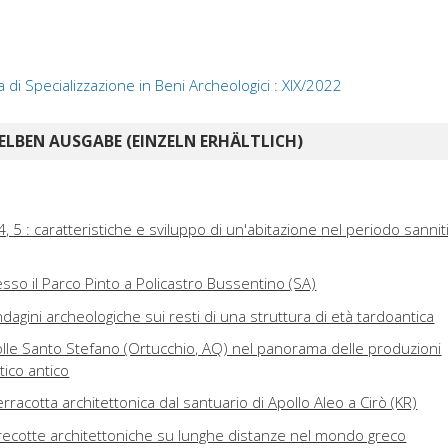
a di Specializzazione in Beni Archeologici : XIX/2022
ELBEN AUSGABE (EINZELN ERHÄLTLICH)
, 5 : caratteristiche e sviluppo di un'abitazione nel periodo sannit
so il Parco Pinto a Policastro Bussentino (SA)
ndagini archeologiche sui resti di una struttura di età tardoantica
i Colle Santo Stefano (Ortucchio, AQ) nel panorama delle produzioni
tico antico
erracotta architettonica dal santuario di Apollo Aleo a Cirò (KR)
rrecotte architettoniche su lunghe distanze nel mondo greco