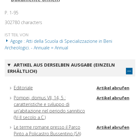
P. 1-95
302780 characters
IST TEIL VON
Agoge : Atti della Scuola di Specializzazione in Beni
Archeologici. - Annuale = Annual
ARTIKEL AUS DERSELBEN AUSGABE (EINZELN
ERHÄLTLICH)
Editoriale
Artikel abrufen
Pompei, domus VII, 14, 5 :
Artikel abrufen
caratteristiche e sviluppo di
un'abitazione nel periodo sannitico
(IV-II secolo a.C.)
Le terme romane presso il Parco
Artikel abrufen
Pinto a Policastro Bussentino (SA)