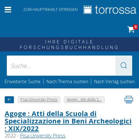
ZUM HAUPTINHALT SPRINGEN
0
IHRE DIGITALE
FORSCHUNGSBUCHHANDLUNG
|
|
Erweiterte Suche
Nach Thema suchen
Nach Verlag suchen
Pisa University Press
Agoge : Atti della S...
Agoge : Atti della Scuola di
Specializzazione in Beni Archeologici
: XIX/2022
2022 -
Pisa University Press