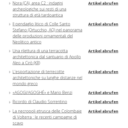
Nora (CA), area C2 : indagini
Artikel abrufen
archeologiche sui resti di una
struttura di età tardoantica
Il pendaglio litico di Colle Santo
Artikel abrufen
Stefano (Ortucchio, AQ) nel panorama
delle produzioni ornamentali del
Neolitico antico
Una rilettura di una terracotta
Artikel abrufen
architettonica dal santuario di Apollo
Aleo a Cirò (KR)
L'esportazione di terrecotte
Artikel abrufen
architettoniche su lunghe distanze nel
mondo greco
«AGOGI/AGOGHÉ» e Mario Benzi
Artikel abrufen
Ricordo di Claudio Sorrentino
Artikel abrufen
La necropoli etrusca delle Colombaie
Artikel abrufen
di Volterra : le recenti campagne di
scavo