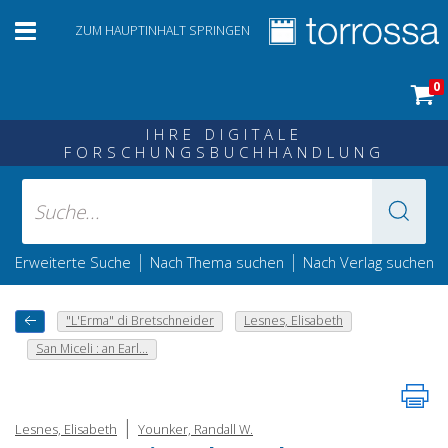
ZUM HAUPTINHALT SPRINGEN
0
IHRE DIGITALE
FORSCHUNGSBUCHHANDLUNG
|
|
Erweiterte Suche
Nach Thema suchen
Nach Verlag suchen
"L'Erma" di Bretschneider
Lesnes, Elisabeth
San Miceli : an Earl...
|
Lesnes, Elisabeth
Younker, Randall W.