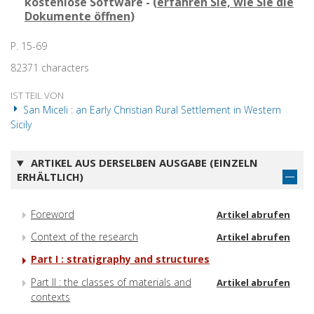
kostenlose Software - (
erfahren Sie, wie Sie die
Dokumente öffnen
)
P. 15-69
82371 characters
IST TEIL VON
San Miceli : an Early Christian Rural Settlement in Western
Sicily
ARTIKEL AUS DERSELBEN AUSGABE (EINZELN
ERHÄLTLICH)
Foreword
Artikel abrufen
Context of the research
Artikel abrufen
Part I : stratigraphy and structures
Part II : the classes of materials and
Artikel abrufen
contexts