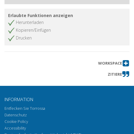
dell'Uno
Perception and thought : Leibniz's
Artikel abrufen
Erlaubte Funktionen anzeigen
criticism of Descartes's Denial of
Herunterladen
perception to animals
Kopieren/Einfügen
Martin Heidegger : dall'esperienza
Artikel abrufen
Drucken
effettiva della vita alla fine della
filosofia
La morte come testimonianza
Artikel abrufen
dell'essere nel pensiero dell'Ereignis
WORKSPACE
La mente vulnerabile : la "gettatezza"
Artikel abrufen
ZITIERE
dei viventi
Bibliografica
Artikel abrufen
INFORMATION
Entfecken Sie Torrossa
Datenschutz
Cookie Policy
Accessibility