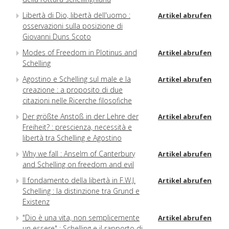
Libertà di Dio, libertà dell'uomo :
Artikel abrufen
osservazioni sulla posizione di
Giovanni Duns Scoto
Modes of Freedom in Plotinus and
Artikel abrufen
Schelling
Agostino e Schelling sul male e la
Artikel abrufen
creazione : a proposito di due
citazioni nelle Ricerche filosofiche
Der größte Anstoß in der Lehre der
Artikel abrufen
Freiheit? : prescienza, necessità e
libertà tra Schelling e Agostino
Why we fall : Anselm of Canterbury
Artikel abrufen
and Schelling on freedom and evil
Il fondamento della libertà in F.W.J.
Artikel abrufen
Schelling : la distinzione tra Grund e
Existenz
"Dio è una vita, non semplicemente
Artikel abrufen
un essere" : Schelling e il rapporto di