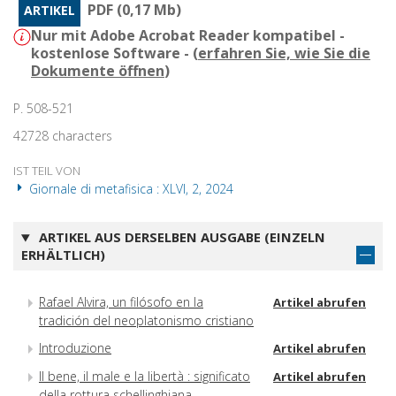
PDF (0,17 Mb)
ARTIKEL
Nur mit Adobe Acrobat Reader kompatibel -
kostenlose Software - (
erfahren Sie, wie Sie die
Dokumente öffnen
)
P. 508-521
42728 characters
IST TEIL VON
Giornale di metafisica : XLVI, 2, 2024
ARTIKEL AUS DERSELBEN AUSGABE (EINZELN
ERHÄLTLICH)
Rafael Alvira, un filósofo en la
Artikel abrufen
tradición del neoplatonismo cristiano
Introduzione
Artikel abrufen
Il bene, il male e la libertà : significato
Artikel abrufen
della rottura schellinghiana