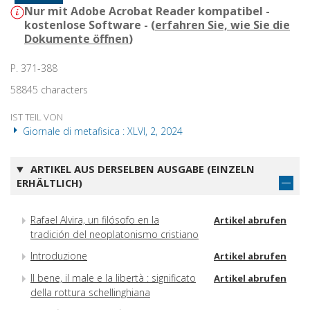
Nur mit Adobe Acrobat Reader kompatibel -
kostenlose Software - (
erfahren Sie, wie Sie die
Dokumente öffnen
)
P. 371-388
58845 characters
IST TEIL VON
Giornale di metafisica : XLVI, 2, 2024
ARTIKEL AUS DERSELBEN AUSGABE (EINZELN
ERHÄLTLICH)
Rafael Alvira, un filósofo en la
Artikel abrufen
tradición del neoplatonismo cristiano
Introduzione
Artikel abrufen
Il bene, il male e la libertà : significato
Artikel abrufen
della rottura schellinghiana