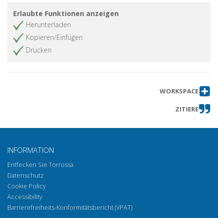
Perception and thought : Leibniz's
Artikel abrufen
Erlaubte Funktionen anzeigen
criticism of Descartes's Denial of
Herunterladen
perception to animals
Kopieren/Einfügen
Martin Heidegger : dall'esperienza
Artikel abrufen
Drucken
effettiva della vita alla fine della
filosofia
La morte come testimonianza
Artikel abrufen
dell'essere nel pensiero dell'Ereignis
WORKSPACE
La mente vulnerabile : la "gettatezza"
Artikel abrufen
ZITIERE
dei viventi
Bibliografica
Artikel abrufen
INFORMATION
Entfecken Sie Torrossa
Datenschutz
Cookie Policy
Accessibility
Barrierefreiheits-Konformitätsbericht (VPAT)