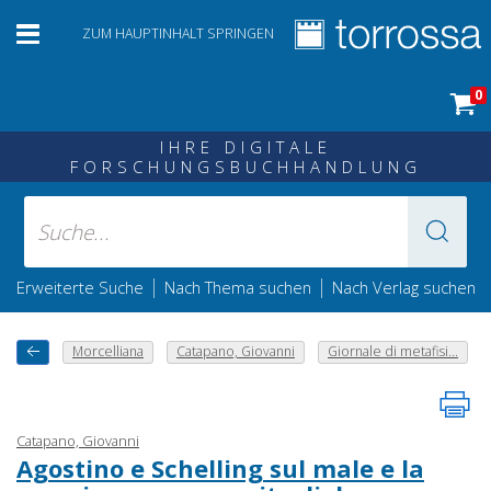
ZUM HAUPTINHALT SPRINGEN
0
IHRE DIGITALE
FORSCHUNGSBUCHHANDLUNG
|
|
Erweiterte Suche
Nach Thema suchen
Nach Verlag suchen
Morcelliana
Catapano, Giovanni
Giornale di metafisi...
Catapano, Giovanni
Agostino e Schelling sul male e la