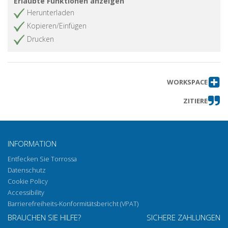
Erlaubte Funktionen anzeigen
Herunterladen
Kopieren/Einfügen
Drucken
WORKSPACE
ZITIERE
INFORMATION
Entfecken Sie Torrossa
Datenschutz
Cookie Policy
Accessibility
Barrierefreiheits-Konformitätsbericht (VPAT)
BRAUCHEN SIE HILFE?
SICHERE ZAHLUNGEN