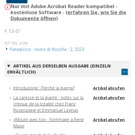
Nur mit Adobe Acrobat Reader kompatibel -
kostenlose Software - (
erfahren Sie, wie Sie die
Dokumente öffnen
)
P. 53-67
IST TEIL VON
Paradosso : rivista di filosofia : 2, 2023
ARTIKEL AUS DERSELBEN AUSGABE (EINZELN
ERHÄLTLICH)
Introduzione : Perché la guerra?
Artikel abrufen
La caresse et la guerre : notes sur la
Artikel abrufen
critique de la totalité chez Franz
Rosenzweig et Emmanuel Levinas
«Mourir avec toi» : hommage à René
Artikel abrufen
Major