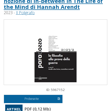
nozione di in-between in The Life of
the Mind di Hannah Arendt
2023 -
Il Poligrafo
ID: 5967152
Probeseite
PDF (0,12 Mb)
ARTIKEL