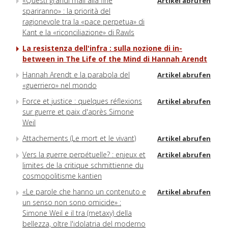
«Questi grandi mali alla fine
Artikel abrufen
spariranno» : la priorità del
ragionevole tra la «pace perpetua» di
Kant e la «riconciliazione» di Rawls
La resistenza dell'infra : sulla nozione di in-
between in The Life of the Mind di Hannah Arendt
Hannah Arendt e la parabola del
Artikel abrufen
«guerriero» nel mondo
Force et justice : quelques réflexions
Artikel abrufen
sur guerre et paix d'après Simone
Weil
Attachements (Le mort et le vivant)
Artikel abrufen
Vers la guerre perpétuelle? : enjeux et
Artikel abrufen
limites de la critique schmittienne du
cosmopolitisme kantien
«Le parole che hanno un contenuto e
Artikel abrufen
un senso non sono omicide» :
Simone Weil e il tra (metaxy) della
bellezza, oltre l'idolatria del moderno