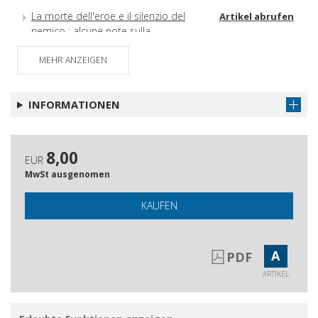
La morte dell'eroe e il silenzio del
Artikel abrufen
nemico : alcune note sulla
rappresentazione della guerra nella
MEHR ANZEIGEN
letteratura ebraica moderna
Sul senso del narrare la violenza : tra
Artikel abrufen
arte come virtù quotidiana in Tzvetan
INFORMATIONEN
Todorov e artivismo
El Reconocimiento de lo religioso en
Artikel abrufen
la fotografía de guerra : el
8,00
EUR
reconocimiento formal
MwSt ausgenomen
Abstracts
Artikel abrufen
KAUFEN
Gli autori
Artikel abrufen
A
PDF
ARTIKEL