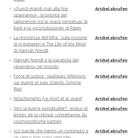
«Questi grandi mali alla fine
Artikel abrufen
spariranno» : la priorità del
ragionevole tra la «pace perpetua» di
Kant e la «riconciliazione» di Rawls
La resistenza dell'infra : sulla nozione
Artikel abrufen
di in-between in The Life of the Mind
di Hannah Arendt
Hannah Arendt e la parabola del
Artikel abrufen
«guerriero» nel mondo
Force et justice : quelques réflexions
Artikel abrufen
sur guerre et paix d'après Simone
Weil
Attachements (Le mort et le vivant)
Artikel abrufen
Vers la guerre perpétuelle? : enjeux et
Artikel abrufen
limites de la critique schmittienne du
cosmopolitisme kantien
«Le parole che hanno un contenuto e
Artikel abrufen
un senso non sono omicide» :