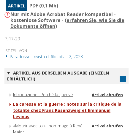
PDF (0,1 Mb)
ARTIKEL
Nur mit Adobe Acrobat Reader kompatibel -
kostenlose Software - (
erfahren Sie, wie Sie die
Dokumente öffnen
)
P. 17-29
IST TEIL VON
Paradosso : rivista di filosofia : 2, 2023
ARTIKEL AUS DERSELBEN AUSGABE (EINZELN
ERHÄLTLICH)
Introduzione : Perché la guerra?
Artikel abrufen
La caresse et la guerre : notes sur la critique de la
totalité chez Franz Rosenzweig et Emmanuel
Levinas
«Mourir avec toi» : hommage à René
Artikel abrufen
Major