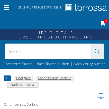
ZUM HAUPTINHALT SPRINGEN
0
IHRE DIGITALE
FORSCHUNGSBUCHHANDLUNG
|
|
Erweiterte Suche
Nach Thema suchen
Nach Verlag suchen
Il poligrafo
Cohen-Levinas, Danielle
Paradosso : rivista ...
Cohen-Levinas, Danielle