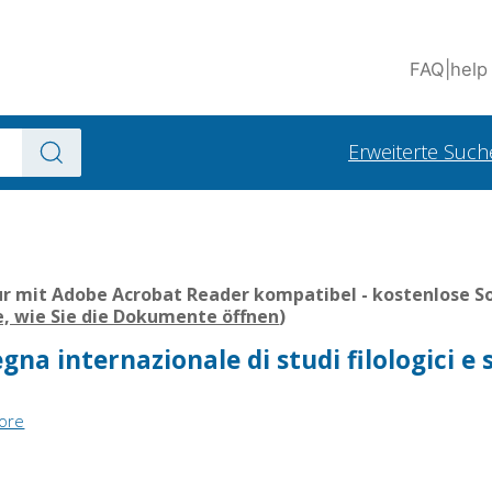
FAQ
|
help
Erweiterte Such
r mit Adobe Acrobat Reader kompatibel - kostenlose So
e, wie Sie die Dokumente öffnen
)
gna internazionale di studi filologici e s
tore