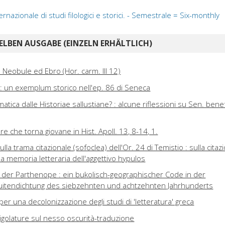
rnazionale di studi filologici e storici. - Semestrale = Six-monthly
ELBEN AUSGABE (EINZELN ERHÄLTLICH)
 Neobule ed Ebro (Hor. carm. III 12)
: un exemplum storico nell'ep. 86 di Seneca
atica dalle Historiae sallustiane? : alcune riflessioni su Sen. bene
l re che torna giovane in Hist. Apoll. 13, 8-14, 1.
lla trama citazionale (sofoclea) dell'Or. 24 di Temistio : sulla citaz
la memoria letteraria dell'aggettivo hypulos
 der Parthenope : ein bukolisch-geographischer Code in der
suitendichtung des siebzehnten und achtzehnten Jahrhunderts
 per una decolonizzazione degli studi di 'letteratura' greca
igolature sul nesso oscurità-traduzione