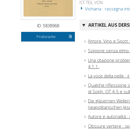
IST TEIL VON
Vichiana : rassegna inte
ARTIKEL AUS DERS
ID: 5838968
Probeseite
Amore, Vino e Sport :
Scipione senza elmo 
Una citazione problem
4.1.1.
La voce della pelle : i
Qualche riflessione su
di Soph. OT 4-5 e sul
Die gläsernen Wellen
neapolitanischen Je
Autore e autorialità :
Obscure vertere : sp