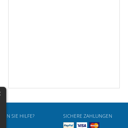
×
N
H
HEN SIE HILFE?
SICHERE ZAHLUNGEN
H