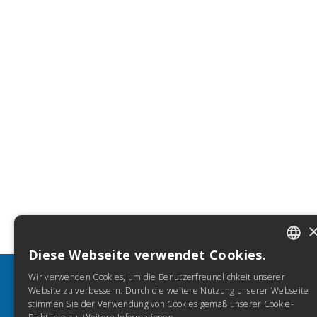
Diese Webseite verwendet Cookies.
ITALIA
Wir verwenden Cookies, um die Benutzerfreundlichkeit unserer
SPANIS
INFORMATION
BRAUC
Website zu verbessern. Durch die weitere Nutzung unserer Webseite
stimmen Sie der Verwendung von Cookies gemäß unserer Cookie-
FRENC
Entfecken Sie Torrossa
FAQ