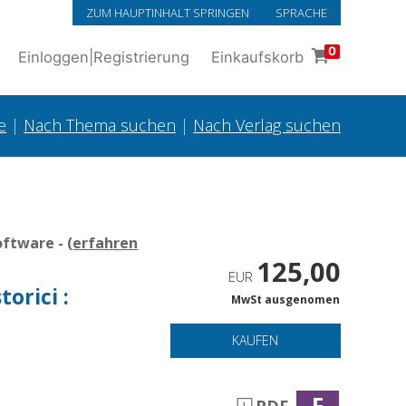
ZUM HAUPTINHALT SPRINGEN
SPRACHE
0
Einloggen
|
Registrierung
Einkaufskorb
e
|
Nach Thema suchen
|
Nach Verlag suchen
ftware - (
erfahren
125,00
EUR
torici :
MwSt ausgenomen
KAUFEN
F