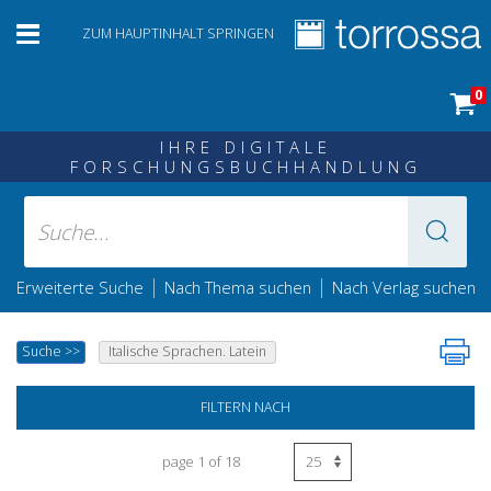
ZUM HAUPTINHALT SPRINGEN
0
IHRE DIGITALE
FORSCHUNGSBUCHHANDLUNG
|
|
Erweiterte Suche
Nach Thema suchen
Nach Verlag suchen
Suche
>>
Italische Sprachen. Latein
FILTERN NACH
page 1 of 18