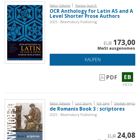
|
Radice, Katharine
Thomson, Stuart R.
OCR Anthology for Latin AS and A
Level Shorter Prose Authors
2025 - Bloomsbury Publishing
173,00
EUR
MwSt ausgenomen
KAUFEN
EB
PDF
EBOOK
|
|
|
Radice, Katharine
Lord, George
Kirk, Sonya
Cheetham, Angela
de Romanis Book 3 : scriptores
2025 - Bloomsbury Publishing
24,08
EUR