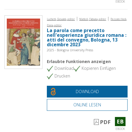
EBOOK
|
|
Luchetti, Giovanni, editor
Mattioli, Fabiana, editor
Pezzato Heck,
Elena, editor
La parola come precetto
nell'esperienza giuridica romana :
atti del convegno, Bologna, 13
dicembre 2023
2025 - Bologna University Press
Erlaubte Funktionen anzeigen
Download
Kopieren Einfügen
Drucken
DOWNLOAD
ONLINE LESEN
EB
PDF
EBOOK