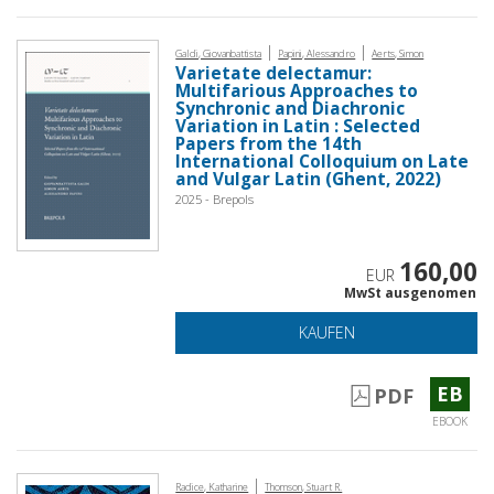
|
|
Galdi, Giovanbattista
Papini, Alessandro
Aerts, Simon
Varietate delectamur:
Multifarious Approaches to
Synchronic and Diachronic
Variation in Latin : Selected
Papers from the 14th
International Colloquium on Late
and Vulgar Latin (Ghent, 2022)
2025 - Brepols
160,00
EUR
MwSt ausgenomen
KAUFEN
EB
PDF
EBOOK
|
Radice, Katharine
Thomson, Stuart R.