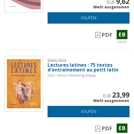
9,62
EUR
MwSt ausgenomen
KAUFEN
EB
PDF
EBOOK
Miscevic, Pierre
Lectures latines : 75 textes
d'entraînement au petit latin
2025 - Édition Marketing Ellipses
23,99
EUR
MwSt ausgenomen
KAUFEN
EB
PDF