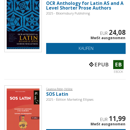
OCR Anthology for Latin AS and A
Level Shorter Prose Authors
2025 - Bloomsbury Publishing
24,08
EUR
MwSt ausgenomen
KAUFEN
EPUB
EB
EBOOK
Casanova-Robin, Hélène
SOS Latin
2025 - Édition Marketing Ellipses
11,99
EUR
MwSt ausgenomen