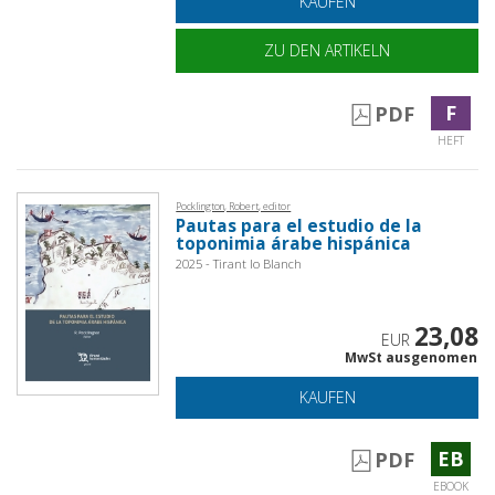
KAUFEN
ZU DEN ARTIKELN
F
PDF
HEFT
Pocklington, Robert, editor
Pautas para el estudio de la
toponimia árabe hispánica
2025 - Tirant lo Blanch
23,08
EUR
MwSt ausgenomen
KAUFEN
EB
PDF
EBOOK