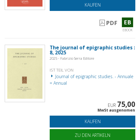
KAUFEN
EB
PDF
EBOOK
The journal of epigraphic studies :
8, 2025
2025 - Fabrizio Serra Editore
IST TEIL VON
Journal of epigraphic studies. - Annuale
= Annual
75,00
EUR
MwSt ausgenomen
KAUFEN
ZU DEN ARTIKELN