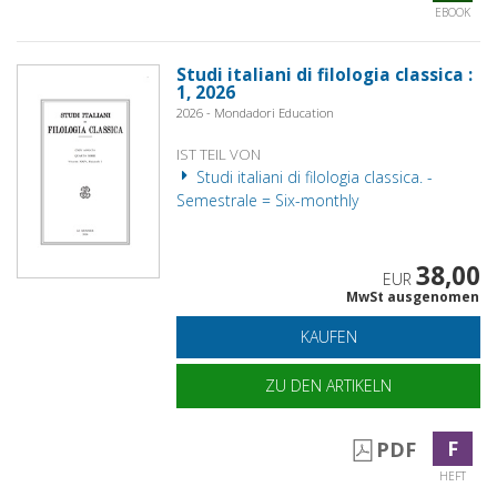
EBOOK
Studi italiani di filologia classica :
1, 2026
2026 - Mondadori Education
IST TEIL VON
Studi italiani di filologia classica. -
Semestrale = Six-monthly
38,00
EUR
MwSt ausgenomen
KAUFEN
ZU DEN ARTIKELN
F
PDF
HEFT