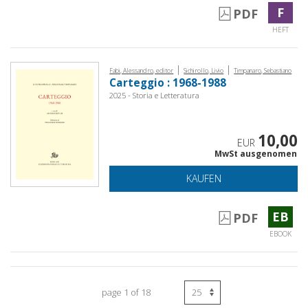
F
PDF
HEFT
|
|
Fabi, Alessandro, editor
Sichirollo, Livio
Timpanaro, Sebastiano
Carteggio : 1968-1988
2025 - Storia e Letteratura
10,00
EUR
MwSt ausgenomen
KAUFEN
EB
PDF
EBOOK
page 1 of 18