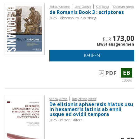
|
|
|
Radice, Katharine
Lord, George
Kirk, Sonya
Cheetham, Angela
de Romanis Book 3 : scriptores
2025 - Bloomsbury Publishing
173,00
EUR
MwSt ausgenomen
KAUFEN
EB
PDF
EBOOK
|
Siedow, Alfred
Ruta, Alessio, editor
De elisionis aphaeresis hiatus usu
in hexametris latinis ab ennii
usque ad ovidii tempora
2025 - Pàtron Editore