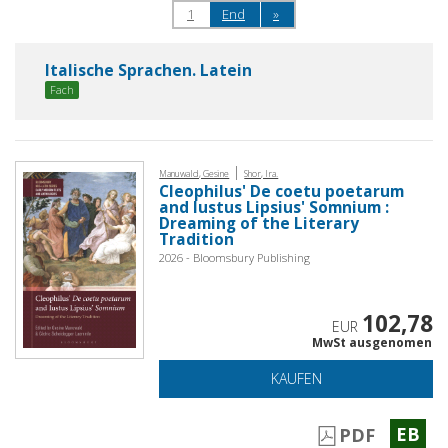
1
End
»
Italische Sprachen. Latein
Fach
|
Manuwald, Gesine
Shor, Ira.
Cleophilus' De coetu poetarum
and Iustus Lipsius' Somnium :
Dreaming of the Literary
Tradition
2026 - Bloomsbury Publishing
102,78
EUR
MwSt ausgenomen
KAUFEN
EB
PDF