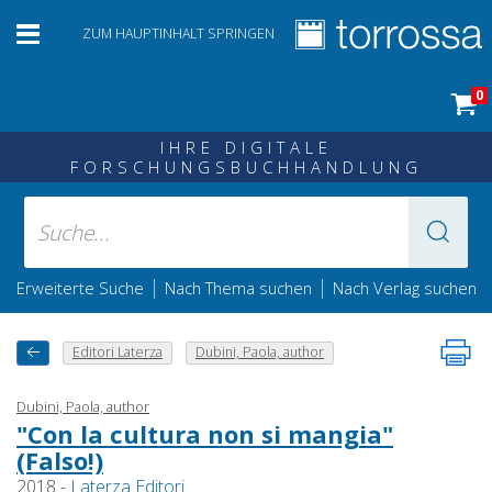
ZUM HAUPTINHALT SPRINGEN
0
IHRE DIGITALE
FORSCHUNGSBUCHHANDLUNG
|
|
Erweiterte Suche
Nach Thema suchen
Nach Verlag suchen
Editori Laterza
Dubini, Paola, author
Dubini, Paola, author
"Con la cultura non si mangia"
(Falso!)
2018 -
Laterza Editori