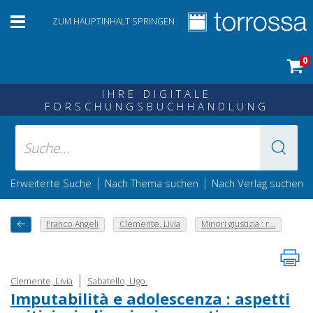
ZUM HAUPTINHALT SPRINGEN
0
IHRE DIGITALE
FORSCHUNGSBUCHHANDLUNG
|
|
Erweiterte Suche
Nach Thema suchen
Nach Verlag suchen
Franco Angeli
Clemente, Livia
Minori giustizia : r...
|
Clemente, Livia
Sabatello, Ugo.
Imputabilità e adolescenza : aspetti