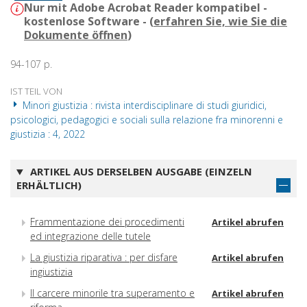
Nur mit Adobe Acrobat Reader kompatibel -
kostenlose Software - (
erfahren Sie, wie Sie die
Dokumente öffnen
)
94-107 p.
IST TEIL VON
Minori giustizia : rivista interdisciplinare di studi giuridici,
psicologici, pedagogici e sociali sulla relazione fra minorenni e
giustizia : 4, 2022
ARTIKEL AUS DERSELBEN AUSGABE (EINZELN
ERHÄLTLICH)
Frammentazione dei procedimenti
Artikel abrufen
ed integrazione delle tutele
La giustizia riparativa : per disfare
Artikel abrufen
ingiustizia
Il carcere minorile tra superamento e
Artikel abrufen