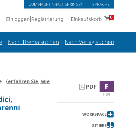
ZUM HAUPTINHALT SPRINGEN
SPRACHE
0
Einloggen
|
Registrierung
Einkaufskorb
e
|
Nach Thema suchen
|
Nach Verlag suchen
 - (
erfahren Sie, wie
F
PDF
HEFT
ici,
norenni
WORKSPACE
ZITIERE