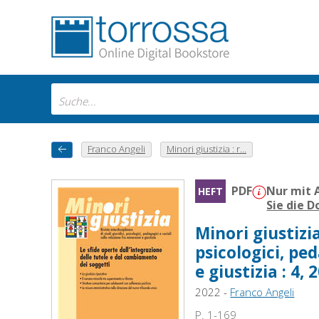
Franco Angeli
Minori giustizia : r...
PDF
Nur mit 
HEFT
Sie die 
Minori giustizia
psicologici, pe
e giustizia : 4, 
2022 -
Franco Angeli
P. 1-169