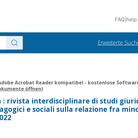
FAQ
|
help
Erweiterte Such
Adobe Acrobat Reader kompatibel - kostenlose Software
Dokumente öffnen
)
 : rivista interdisciplinare di studi giurid
dagogici e sociali sulla relazione fra mi
2022