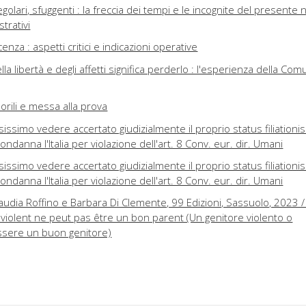
regolari, sfuggenti : la freccia dei tempi e le incognite del presente 
trativi
enza : aspetti critici e indicazioni operative
la libertà e degli affetti significa perderlo : l'esperienza della Com
orili e messa alla prova
ssimo vedere accertato giudizialmente il proprio status filiationis 
ndanna l'Italia per violazione dell'art. 8 Conv. eur. dir. Umani
ssimo vedere accertato giudizialmente il proprio status filiationis:
ndanna l'Italia per violazione dell'art. 8 Conv. eur. dir. Umani
laudia Roffino e Barbara Di Clemente, 99 Edizioni, Sassuolo, 2023 
violent ne peut pas être un bon parent (Un genitore violento o
sere un buon genitore)