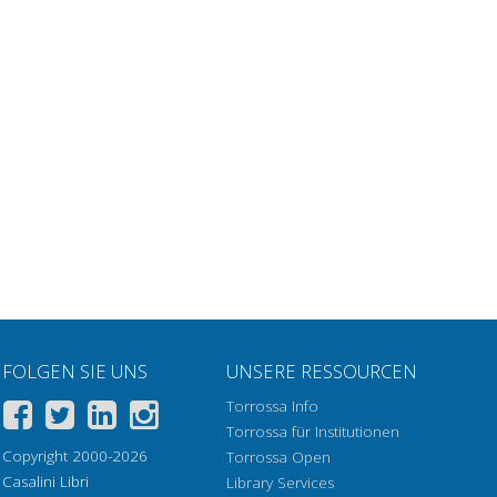
FOLGEN SIE UNS
UNSERE RESSOURCEN
Torrossa Info
Torrossa für Institutionen
Copyright 2000-2026
Torrossa Open
Casalini Libri
Library Services