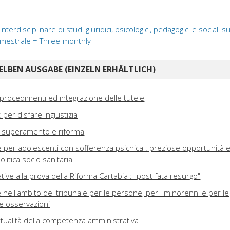
 interdisciplinare di studi giuridici, psicologici, pedagogici e sociali s
Trimestrale = Three-monthly
ELBEN AUSGABE (EINZELN ERHÄLTLICH)
rocedimenti ed integrazione delle tutele
 : per disfare ingiustizia
ra superamento e riforma
e per adolescenti con sofferenza psichica : preziose opportunità 
olitica socio sanitaria
ive alla prova della Riforma Cartabia : "post fata resurgo"
 nell'ambito del tribunale per le persone, per i minorenni e per le
me osservazioni
attualità della competenza amministrativa