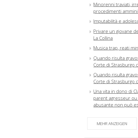
Minorenni traviati, ir
procedimenti amminis
Imputabilità e adolesc
Privare un giovane del
La Collina
Musica trap, reati min
Quando risulta gravosi
Corte di Strasburgo co
Quando risulta gravosi
Corte di Strasburgo co
Una vita in dono di C
parent agresseur ou 
abusante non può es
MEHR ANZEIGEN