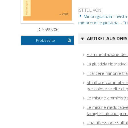
IST TEIL VON
Minori giustizia : rivista
minorenni e giustizia. - 
ID: 5599206
ARTIKEL AUS DERS
Probeseite
Frammentazione dei p
La giustizia riparativa
Il carcere minorile t
Strutture comunitari
pericolose scelte di p
Le misure amministrat
Le misure rieducative
famiglie : alcune pri
Una riflessione sull'