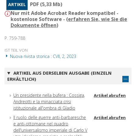
PDF (5,33 Mb)
ARTIKEL
Nur mit Adobe Acrobat Reader kompatibel -
kostenlose Software - (
erfahren Sie, wie Sie die
Dokumente öffnen
)
P. 759-788
IST TEIL VON
Nuova rivista storica : CVII, 2, 2023
ARTIKEL AUS DERSELBEN AUSGABE (EINZELN
ERHÄLTLICH)
Un presidente nella bufera : Cossiga,
Artikel abrufen
Andreotti e la minacciata crisi
istituzionale all'ombra di Gladio
Il ruolo delle guerre anti-barbaresche
Artikel abrufen
e anti-ottomane nel quadro
dell'universalismo imperiale di Carlo V