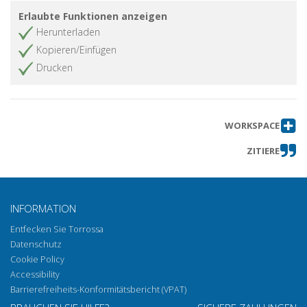
Erlaubte Funktionen anzeigen
Recensioni
Artikel abrufen
Herunterladen
Kopieren/Einfügen
Drucken
WORKSPACE
ZITIERE
INFORMATION
Entfecken Sie Torrossa
Datenschutz
Cookie Policy
Accessibility
Barrierefreiheits-Konformitätsbericht (VPAT)