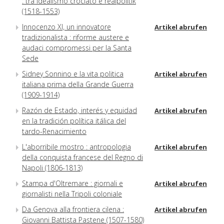
: tra idealismo crociato e realpolitik
(1518-1553)
Innocenzo XI, un innovatore
Artikel abrufen
tradizionalista : riforme austere e
audaci compromessi per la Santa
Sede
Sidney Sonnino e la vita politica
Artikel abrufen
italiana prima della Grande Guerra
(1909-1914)
Razón de Estado, interés y equidad
Artikel abrufen
en la tradición política itálica del
tardo-Renacimiento
L'aborribile mostro : antropologia
Artikel abrufen
della conquista francese del Regno di
Napoli (1806-1813)
Stampa d'Oltremare : giornali e
Artikel abrufen
giornalisti nella Tripoli coloniale
Da Genova alla frontiera cilena :
Artikel abrufen
Giovanni Battista Pastene (1507-1580)