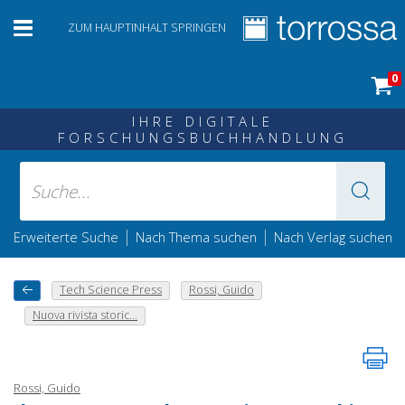
ZUM HAUPTINHALT SPRINGEN
0
IHRE DIGITALE
FORSCHUNGSBUCHHANDLUNG
|
|
Erweiterte Suche
Nach Thema suchen
Nach Verlag suchen
Tech Science Press
Rossi, Guido
Nuova rivista storic...
Rossi, Guido