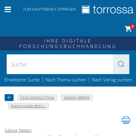
ZUM HAUPTINHALT SPRINGEN
0
IHRE DIGITALE
FORSCHUNGSBUCHHANDLUNG
|
|
Erweiterte Suche
Nach Thema suchen
Nach Verlag suchen
Tech Science Press
Salonia, Matteo
Nuova rivista storic...
Salonia, Matteo