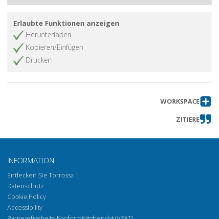
Yessef Garfia
Erlaubte Funktionen anzeigen
Recensioni
Artikel abrufen
Herunterladen
Kopieren/Einfügen
Drucken
WORKSPACE
ZITIERE
INFORMATION
Entfecken Sie Torrossa
Datenschutz
Cookie Policy
Accessibility
Barrierefreiheits-Konformitätsbericht (VPAT)