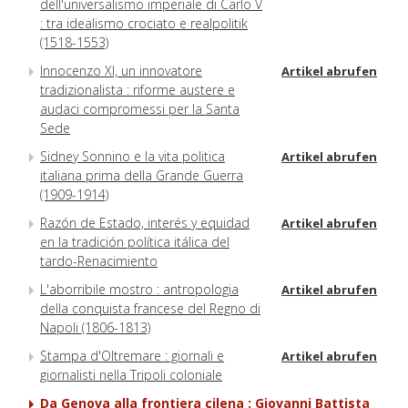
dell'universalismo imperiale di Carlo V
: tra idealismo crociato e realpolitik
(1518-1553)
Innocenzo XI, un innovatore
Artikel abrufen
tradizionalista : riforme austere e
audaci compromessi per la Santa
Sede
Sidney Sonnino e la vita politica
Artikel abrufen
italiana prima della Grande Guerra
(1909-1914)
Razón de Estado, interés y equidad
Artikel abrufen
en la tradición política itálica del
tardo-Renacimiento
L'aborribile mostro : antropologia
Artikel abrufen
della conquista francese del Regno di
Napoli (1806-1813)
Stampa d'Oltremare : giornali e
Artikel abrufen
giornalisti nella Tripoli coloniale
Da Genova alla frontiera cilena : Giovanni Battista