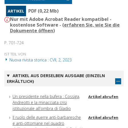
PDF (0,22 Mb)
ARTIKEL
Nur mit Adobe Acrobat Reader kompatibel -
kostenlose Software - (
erfahren Sie, wie Sie die
Dokumente öffnen
)
P. 701-724
IST TEIL VON
Nuova rivista storica : CVII, 2, 2023
ARTIKEL AUS DERSELBEN AUSGABE (EINZELN
ERHÄLTLICH)
Un presidente nella bufera : Cossiga,
Artikel abrufen
Andreotti e la minacciata crisi
istituzionale all'ombra di Gladio
Il ruolo delle guerre anti-barbaresche
Artikel abrufen
e anti-ottomane nel quadro