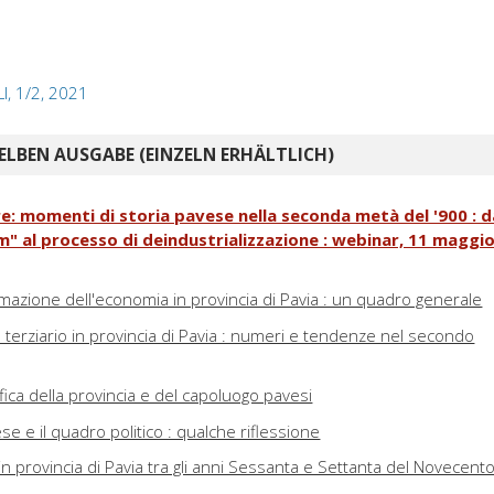
LI, 1/2, 2021
ELBEN AUSGABE (EINZELN ERHÄLTLICH)
ere: momenti di storia pavese nella seconda metà del '900 : d
m" al processo di deindustrializzazione : webinar, 11 maggi
rmazione dell'economia in provincia di Pavia : un quadro generale
e terziario in provincia di Pavia : numeri e tendenze nel secondo
ica della provincia e del capoluogo pavesi
ese e il quadro politico : qualche riflessione
n provincia di Pavia tra gli anni Sessanta e Settanta del Novecent