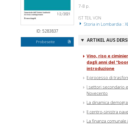
7-8 p.
IST TEIL VON
Storia in Lombardia : X
ID: 5283837
ARTIKEL AUS DERS
Probeseite
Vino, riso e cimini
dagli anni del "boo
introduzione
Il processo di trasfo
I settori secondario 
Novecento
La dinamica demograf
Il centro-sinistra pav
La finanza comunale i