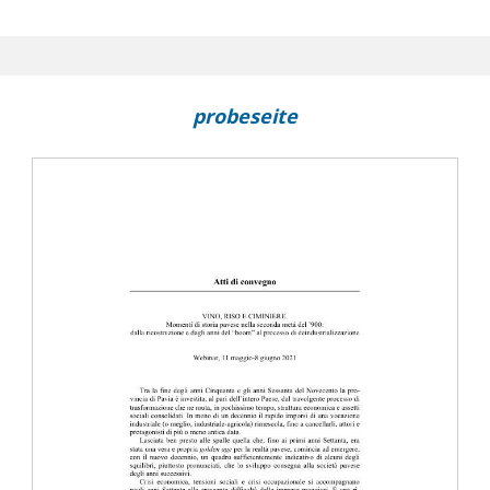
oni per il 150 della morte di Cristina Trivulzio di Belgiojoso
Belgioioso : La donna che decise il suo destino, un libro di Pier Lui
probeseite
 : Imberg.db, la banca dati sulle imprese bergamasche dall'Unità al