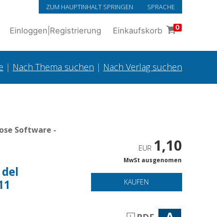
ZUM HAUPTINHALT SPRINGEN
SPRACHE
0
Einloggen
|
Registrierung
Einkaufskorb
e
|
Nach Thema suchen
|
Nach Verlag suchen
ose Software -
1,10
EUR
MwSt ausgenomen
 del
11
KAUFEN
A