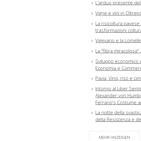
L'arduo presente de
Vigne e vini in Oltrep
La risicoltura paves
trasformazioni coltura
Vigevano e la Lomelli
La "fibra miracolosa"
Sviluppo economico e 
Economia e Commercio
Pavia, Vino, riso e ci
Intorno al Liber Sente
Alexander von Humbo
Ferrario's Costume a
La notte della svastica
della Resistenza e d
L'attività dell'Istitu
MEHR ANZEIGEN
La moda del Settece