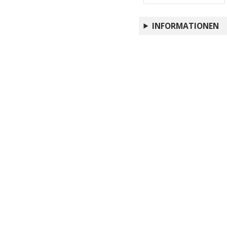
Iniziative e pubblicazi
INFORMATIONEN
Ancora su Cristina di 
Vercesi
Oltre l'archiviazione