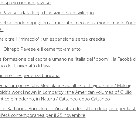
llo spazio urbano pavese
ò Pavese : dalla lunga transizione allo sviluppo
e nel secondo dopoguerra : mercato, meccanizzazione, mano d'ope
li
na oltre il "miracolo" : un'espansione senza crescita
 : l'Oltrepò Pavese e il cemento-amianto
formazione del capitale umano nell'Italia del "boom" : la Facoltà d
 dell'Università di Pavia
miniere : l'esperienza bancaria
ntiarum potestatis Mediolani e ad altre fonti giudiziarie / Making
ldt's work known in Lombardy : the American volumes of Giulio
ntico e moderno, in Natura / Cattaneo dopo Cattaneo
 di Katharine Burdekin : un'iniziativa dell'Istituto lodigiano per la st
ell'età contemporanea per il 25 novembre
to sondriese per la storia della Resistenza e dell'età contemporanea
nto a Palazzo Morando