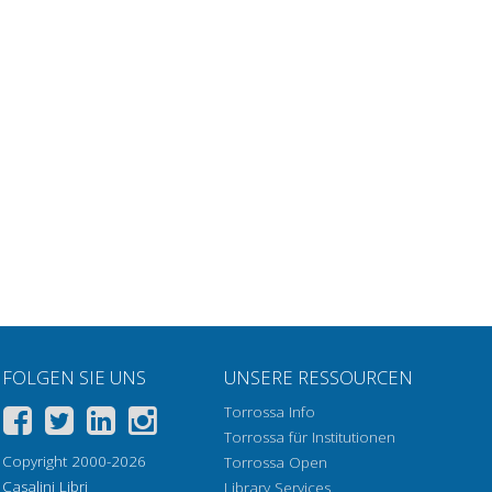
FOLGEN SIE UNS
UNSERE RESSOURCEN
Torrossa Info
Torrossa für Institutionen
Copyright 2000-2026
Torrossa Open
Casalini Libri
Library Services