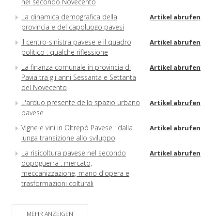
nel secondo Novecento
La dinamica demografica della
Artikel abrufen
provincia e del capoluogo pavesi
Il centro-sinistra pavese e il quadro
Artikel abrufen
politico : qualche riflessione
La finanza comunale in provincia di
Artikel abrufen
Pavia tra gli anni Sessanta e Settanta
del Novecento
L'arduo presente dello spazio urbano
Artikel abrufen
pavese
Vigne e vini in Oltrepò Pavese : dalla
Artikel abrufen
lunga transizione allo sviluppo
La risicoltura pavese nel secondo
Artikel abrufen
dopoguerra : mercato,
meccanizzazione, mano d'opera e
trasformazioni colturali
Vigevano e la Lomellina oltre il
Artikel abrufen
"miracolo" : un'espansione senza
MEHR ANZEIGEN