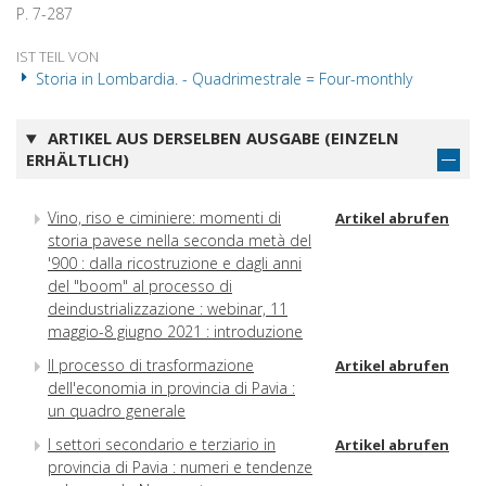
P. 7-287
IST TEIL VON
Storia in Lombardia. - Quadrimestrale = Four-monthly
ARTIKEL AUS DERSELBEN AUSGABE (EINZELN
ERHÄLTLICH)
Vino, riso e ciminiere: momenti di
Artikel abrufen
storia pavese nella seconda metà del
'900 : dalla ricostruzione e dagli anni
del "boom" al processo di
deindustrializzazione : webinar, 11
maggio-8 giugno 2021 : introduzione
Il processo di trasformazione
Artikel abrufen
dell'economia in provincia di Pavia :
un quadro generale
I settori secondario e terziario in
Artikel abrufen
provincia di Pavia : numeri e tendenze