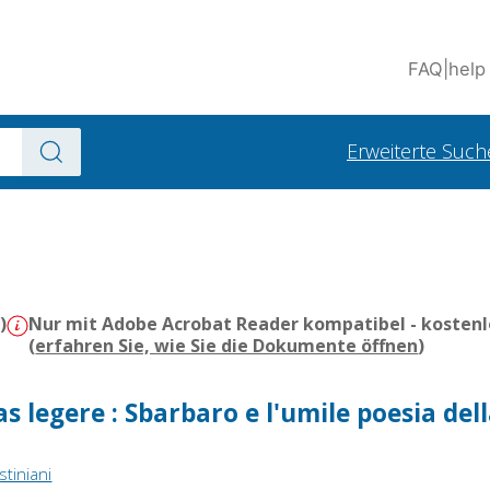
FAQ
|
help
Erweiterte Such
)
Nur mit Adobe Acrobat Reader kompatibel - kostenl
(
erfahren Sie, wie Sie die Dokumente öffnen
)
s legere : Sbarbaro e l'umile poesia del
tiniani