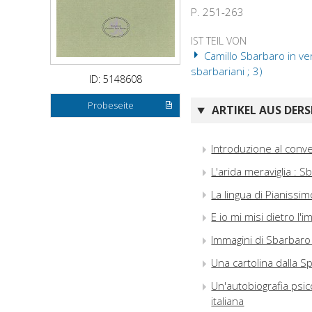
P. 251-263
IST TEIL VON
Camillo Sbarbaro in ver
sbarbariani ; 3)
ID: 5148608
Probeseite
ARTIKEL AUS DERS
Introduzione al conv
L'arida meraviglia : S
La lingua di Pianissim
E io mi misi dietro l
Immagini di Sbarbar
Una cartolina dalla S
Un'autobiografia psic
italiana