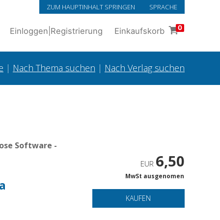
ZUM HAUPTINHALT SPRINGEN
SPRACHE
0
Einloggen
|
Registrierung
Einkaufskorb
e
|
Nach Thema suchen
|
Nach Verlag suchen
ose Software -
6,50
EUR
MwSt ausgenomen
la
KAUFEN