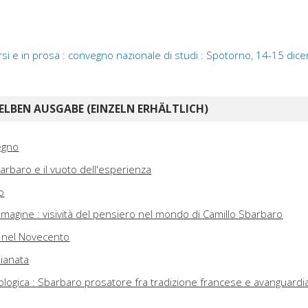
si e in prosa : convegno nazionale di studi : Spotorno, 14-15 dic
ELBEN AUSGABE (EINZELN ERHÄLTLICH)
egno
barbaro e il vuoto dell'esperienza
o
'immagine : visività del pensiero nel mondo di Camillo Sbarbaro
o nel Novecento
pianata
ologica : Sbarbaro prosatore fra tradizione francese e avanguardi