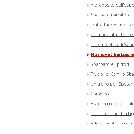
A proposito dell'espe
Sbarbaro narratore
Tratto fuor di me ste
Un modo attutito d'e
Il lirismo etico di Sb
Nos iuvat herbas le
Sbarbaro e i pittori
Trucioli di Camillo Sb
Un treno per Spotorno
Congedo
Vivo fra greco e cical
La sua e la nostra Lig
Addio casetta : versi 