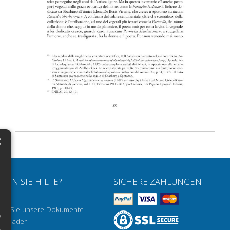
×
N
H
HEN SIE HILFE?
SICHERE ZAHLUNGEN
H
nen Sie unsere Dokumente
H
a Reader