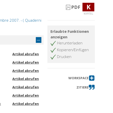
K
PDF
KAPITEL
embre 2007. - ( Quaderni
Erlaubte Funktionen
anzeigen
Herunterladen
Kopieren/Einfügen
Artikel abrufen
Drucken
Artikel abrufen
Artikel abrufen
WORKSPACE
Artikel abrufen
Artikel abrufen
ZITIERE
Artikel abrufen
a
Artikel abrufen