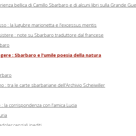
rienza bellica di Camillo Sbarbaro e di alcuni libri sulla Grande Gu
sso : la lugubre marionetta e l'excessus mentis
sistere : note su Sbarbaro traduttore dal francese
arbaro
gere : Sbarbaro e l'umile poesia della natura
arbaro
 : tra le carte sbarbariane dell'Archivio Scheiwiller
e : la corrispondenza con l'amica Lucia
uria
adolescenziali inediti