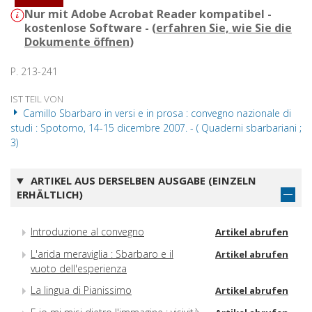
Nur mit Adobe Acrobat Reader kompatibel -
kostenlose Software - (
erfahren Sie, wie Sie die
Dokumente öffnen
)
P. 213-241
IST TEIL VON
Camillo Sbarbaro in versi e in prosa : convegno nazionale di
studi : Spotorno, 14-15 dicembre 2007. - ( Quaderni sbarbariani ;
3)
ARTIKEL AUS DERSELBEN AUSGABE (EINZELN
ERHÄLTLICH)
Introduzione al convegno
Artikel abrufen
L'arida meraviglia : Sbarbaro e il
Artikel abrufen
vuoto dell'esperienza
La lingua di Pianissimo
Artikel abrufen