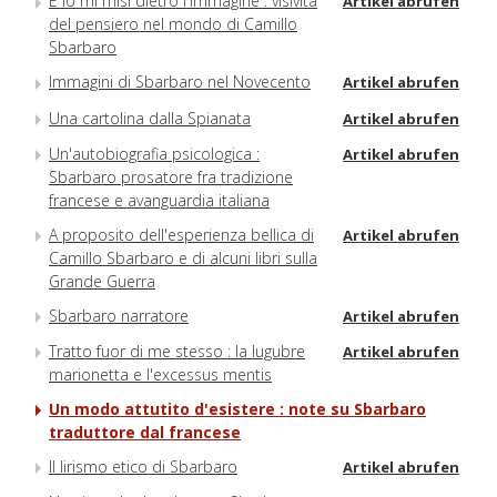
E io mi misi dietro l'immagine : visività
Artikel abrufen
del pensiero nel mondo di Camillo
Sbarbaro
Immagini di Sbarbaro nel Novecento
Artikel abrufen
Una cartolina dalla Spianata
Artikel abrufen
Un'autobiografia psicologica :
Artikel abrufen
Sbarbaro prosatore fra tradizione
francese e avanguardia italiana
A proposito dell'esperienza bellica di
Artikel abrufen
Camillo Sbarbaro e di alcuni libri sulla
Grande Guerra
Sbarbaro narratore
Artikel abrufen
Tratto fuor di me stesso : la lugubre
Artikel abrufen
marionetta e l'excessus mentis
Un modo attutito d'esistere : note su Sbarbaro
traduttore dal francese
Il lirismo etico di Sbarbaro
Artikel abrufen