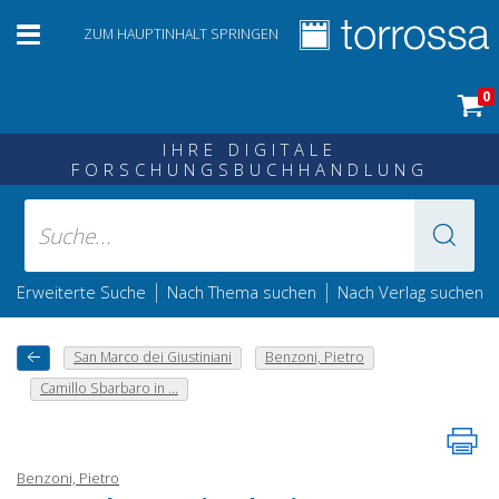
ZUM HAUPTINHALT SPRINGEN
0
IHRE DIGITALE
FORSCHUNGSBUCHHANDLUNG
|
|
Erweiterte Suche
Nach Thema suchen
Nach Verlag suchen
San Marco dei Giustiniani
Benzoni, Pietro
Camillo Sbarbaro in ...
Benzoni, Pietro