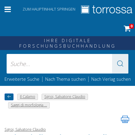
ZUM HAUPTINHALT SPRINGEN
0
IHRE DIGITALE
FORSCHUNGSBUCHHANDLUNG
|
|
Erweiterte Suche
Nach Thema suchen
Nach Verlag suchen
Il Calamo
Sgroi, Salvatore Claudio
Saggi di morfologia ...
Sgroi, Salvatore Claudio