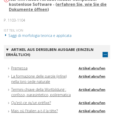
kostenlose Software - (
erfahren Sie, wie Sie die
Dokumente öffnen
)
P. 1103-1104
IST TEIL VON
Saggi di morfologia teorica e applicata
ARTIKEL AUS DERSELBEN AUSGABE (EINZELN
ERHÄLTLICH)
Premessa
Artikel abrufen
La formazione delle parole (infine)
Artikel abrufen
nella loro sede naturale
Termini-chiave della Wortbildung :
Artikel abrufen
confisso, parasintetico, polirematica
Qu'est-ce qu'un préfixe?
Artikel abrufen
Mais où l'italien a-t-il la tête?
Artikel abrufen